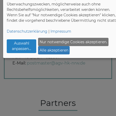
Überwachungszwecken, möglicherweise auch ohne
information for the industry.
Rechtsbehelfsmöglichkeiten, verarbeitet werden können.
Wenn Sie auf "Nur notwendige Cookies akzeptieren" klicken,
findet die vorgehend beschriebene Übermittlung nicht statt
Landesverband Holzindustrie und
Datenschutzerklärung
|
Impressum
Kunststoffverarbeitung Nordrhein e.V.
Uerdinger Str. 58-62
Nur notwendige Cookies akzeptieren.
Auswahl
40474 Düsseldorf
anpassen
...
Alle akzeptieren
Tel.: +49 (0) 211 - 8678990
Fax: +49 (0) 211 - 323367
E-Mail:
postmaster@agv-hk-nrw.de
Partners