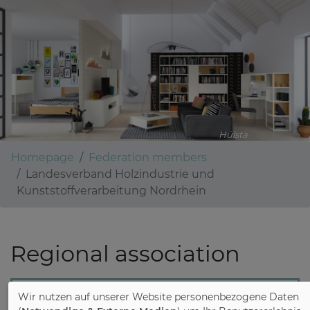
Hülsta
Homepage
Federation members
Landesverband Holzindustrie und
Kunststoffverarbeitung Nordrhein
Regional association
Wir nutzen auf unserer Website personenbezogene Daten