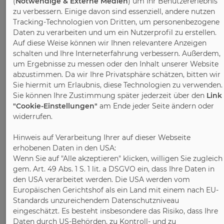
Landesverband Holzindustrie
(
Notwendige & Externe Medien
) um Ihr Benutzererlebnis
und Kunststoffverarbeitung
zu verbessern. Einige davon sind essenziell, andere nutzen
Tracking-Technologien von Dritten, um personenbezogene
Nordrhein e.V.
Daten zu verarbeiten und um ein Nutzerprofil zu erstellen.
Auf diese Weise können wir Ihnen relevantere Anzeigen
schalten und Ihre Interneterfahrung verbessern. Außerdem,
um Ergebnisse zu messen oder den Inhalt unserer Website
abzustimmen. Da wir Ihre Privatsphäre schätzen, bitten wir
Sie hiermit um Erlaubnis, diese Technologien zu verwenden.
Sie können Ihre Zustimmung später jederzeit über den
Link
"Cookie-Einstellungen"
am Ende jeder Seite ändern oder
We represent the interests of the wood and
widerrufen.
plastics industry in North Rhine-Westphalia
Hinweis auf Verarbeitung Ihrer auf dieser Webseite
and represent the industry-specific, labour
erhobenen Daten in den USA:
market and socio-political interests of our
Wenn Sie auf "Alle akzeptieren" klicken, willigen Sie zugleich
member companies at regional, national
gem. Art. 49 Abs. 1 S. 1 lit. a DSGVO ein, dass Ihre Daten in
and international level from Düsseldorf.
den USA verarbeitet werden. Die USA werden vom
Support, advice and communication with
Europäischen Gerichtshof als ein Land mit einem nach EU-
our member companies are at the heart of
Standards unzureichendem Datenschutzniveau
our association's work. We offer a broad
eingeschätzt. Es besteht insbesondere das Risiko, dass Ihre
Daten durch US-Behörden, zu Kontroll- und zu
network, extensive services and useful