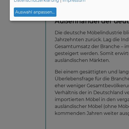
Datenschutzerklärung
|
Impressum
Auswahl anpassen
...
Außenhandel der deut
Die deutsche Möbelindustrie bl
Jahrzehnten zurück. Lag die Ind
Gesamtumsatz der Branche – im J
gesteigert werden. Somit erwirt
ausländischen Märkten.
Bei einem gesättigten und lang
Überlebensfrage für die Branch
eher weniger Gesamtbevölkerun
Verhältnis der in Deutschland 
importierten Möbel in den verg
ausländischer Möbel (ohne Möbel
kommenden Jahren weiter ausge