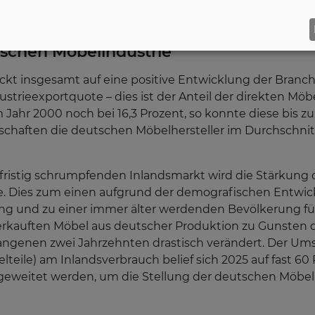
schen Möbelindustrie
ickt insgesamt auf eine positive Entwicklung der Bran
ustrieexportquote – dies ist der Anteil der direkten Mö
ahr 2000 noch bei 16,3 Prozent, so konnte diese bis z
schaften die deutschen Möbelhersteller im Durchschnitt
fristig schrumpfenden Inlandsmarkt wird die Stärkung d
e. Dies zum einen aufgrund der demografischen Entwick
g und zu einer immer älter werdenden Bevölkerung füh
verkauften Möbel aus deutscher Produktion zu Gunsten
angenen zwei Jahrzehnten drastisch verändert. Der Umsa
teile) am Inlandsverbrauch belief sich 2025 auf fast 60
weitet werden, um die Stellung der deutschen Möbelin