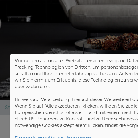
Wir nutzen auf unserer Website personenbezogene Daten
Tracking-Technologien von Dritten, um personenbezogene 
schalten und Ihre Interneterfahrung verbessern. Außerde
wir Sie hiermit um Erlaubnis, diese Technologien zu ver
oder widerrufen.
Hinweis auf Verarbeitung Ihrer auf dieser Webseite erho
Wenn Sie auf "Alle akzeptieren" klicken, willigen Sie zug
Startseite
Export
Europäischen Gerichtshof als ein Land mit einem nach E
durch US-Behörden, zu Kontroll- und zu Überwachungszw
notwendige Cookies akzeptieren" klicken, findet die vor
Export