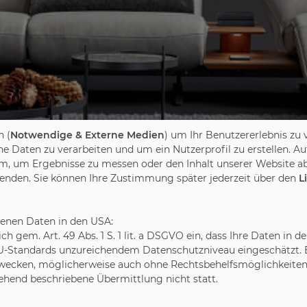
 (
Notwendige & Externe Medien
) um Ihr Benutzererlebnis zu 
Daten zu verarbeiten und um ein Nutzerprofil zu erstellen. Au
m, um Ergebnisse zu messen oder den Inhalt unserer Website ab
wenden. Sie können Ihre Zustimmung später jederzeit über den
L
benen Daten in den USA:
leich gem. Art. 49 Abs. 1 S. 1 lit. a DSGVO ein, dass Ihre Daten 
U-Standards unzureichendem Datenschutzniveau eingeschätzt. Es
ecken, möglicherweise auch ohne Rechtsbehelfsmöglichkeiten,
gehend beschriebene Übermittlung nicht statt.