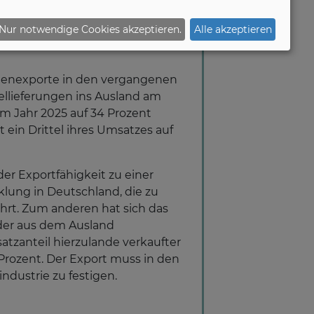
Nur notwendige Cookies akzeptieren.
Alle akzeptieren
chenexporte in den vergangenen
bellieferungen ins Ausland am
um Jahr 2025 auf 34 Prozent
 ein Drittel ihres Umsatzes auf
er Exportfähigkeit zu einer
lung in Deutschland, die zu
rt. Zum anderen hat sich das
 der aus dem Ausland
tzanteil hierzulande verkaufter
 Prozent. Der Export muss in den
dustrie zu festigen.