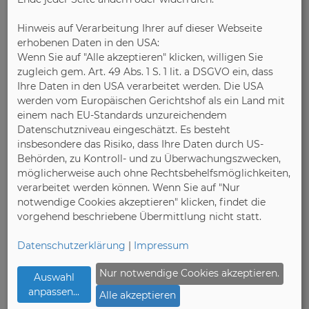
Hinweis auf Verarbeitung Ihrer auf dieser Webseite
erhobenen Daten in den USA:
Wenn Sie auf "Alle akzeptieren" klicken, willigen Sie
zugleich gem. Art. 49 Abs. 1 S. 1 lit. a DSGVO ein, dass
Ihre Daten in den USA verarbeitet werden. Die USA
werden vom Europäischen Gerichtshof als ein Land mit
einem nach EU-Standards unzureichendem
Datenschutzniveau eingeschätzt. Es besteht
insbesondere das Risiko, dass Ihre Daten durch US-
Die ORGATC ist eine internationale Messe
Behörden, zu Kontroll- und zu Überwachungszwecken,
mit Ausstellern aus dem Bereichen
möglicherweise auch ohne Rechtsbehelfsmöglichkeiten,
verarbeitet werden können. Wenn Sie auf "Nur
Büroeinrichtung und -konzepte. Sie findet
notwendige Cookies akzeptieren" klicken, findet die
alle zwei Jahre auf dem Gelände der
vorgehend beschriebene Übermittlung nicht statt.
Koelnmesse statt.
Datenschutzerklärung
|
Impressum
Web
Nur notwendige Cookies akzeptieren.
Auswahl
anpassen
...
Alle akzeptieren