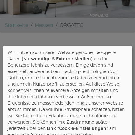
Rolf Benz
Startseite
Messen
ORGATEC
ORGATEC
Wir nutzen auf unserer Website personenbezogene
Daten (
Notwendige & Externe Medien
) um Ihr
Benutzererlebnis zu verbessern. Einige davon sind
essenziell, andere nutzen Tracking-Technologien von
Köln - ORGATEC
Dritten, um personenbezogene Daten zu verarbeiten
und um ein Nutzerprofil zu erstellen. Auf diese Weise
können wir Ihnen relevantere Anzeigen schalten und
Ihre Interneterfahrung verbessern. Außerdem, um
Ergebnisse zu messen oder den Inhalt unserer Website
abzustimmen. Da wir Ihre Privatsphäre schätzen, bitten
wir Sie hiermit um Erlaubnis, diese Technologien zu
verwenden. Sie können Ihre Zustimmung später
jederzeit über den
Link "Cookie-Einstellungen"
am
Ende jeder Seite ändern oder widerrufen.