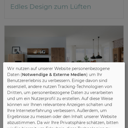
Edles Design zum Lüften
Wir nutzen auf unserer Website personenbezogene
Daten (
Notwendige & Externe Medien
) um Ihr
Benutzererlebnis zu verbessern. Einige davon sind
essenziell, andere nutzen Tracking-Technologien von
Dritten, um personenbezogene Daten zu verarbeiten
und um ein Nutzerprofil zu erstellen. Auf diese Weise
können wir Ihnen relevantere Anzeigen schalten und
Ihre Interneterfahrung verbessern. Außerdem, um
17.11.2017
Ergebnisse zu messen oder den Inhalt unserer Website
Initiative Pro Massivholz (IPM)
abzustimmen. Da wir Ihre Privatsphäre schätzen, bitten
Massivholzmöbel sind wahre