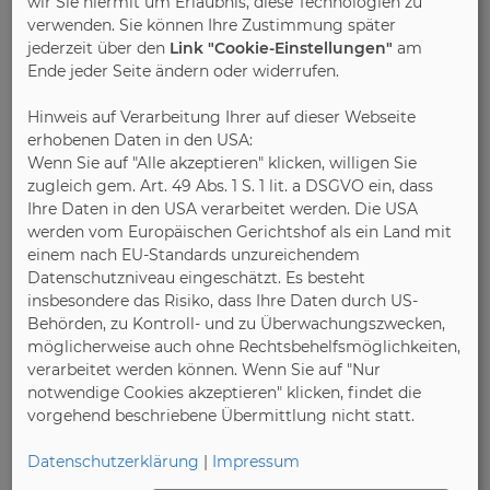
wir Sie hiermit um Erlaubnis, diese Technologien zu
Naturschützer
verwenden. Sie können Ihre Zustimmung später
jederzeit über den
Link "Cookie-Einstellungen"
am
Ende jeder Seite ändern oder widerrufen.
Hinweis auf Verarbeitung Ihrer auf dieser Webseite
erhobenen Daten in den USA:
Wenn Sie auf "Alle akzeptieren" klicken, willigen Sie
zugleich gem. Art. 49 Abs. 1 S. 1 lit. a DSGVO ein, dass
Ihre Daten in den USA verarbeitet werden. Die USA
werden vom Europäischen Gerichtshof als ein Land mit
einem nach EU-Standards unzureichendem
Datenschutzniveau eingeschätzt. Es besteht
insbesondere das Risiko, dass Ihre Daten durch US-
Behörden, zu Kontroll- und zu Überwachungszwecken,
möglicherweise auch ohne Rechtsbehelfsmöglichkeiten,
verarbeitet werden können. Wenn Sie auf "Nur
notwendige Cookies akzeptieren" klicken, findet die
vorgehend beschriebene Übermittlung nicht statt.
16.11.2017
Deutsche Gütegemeinschaft Möbel e.V. (DGM)
Datenschutzerklärung
|
Impressum