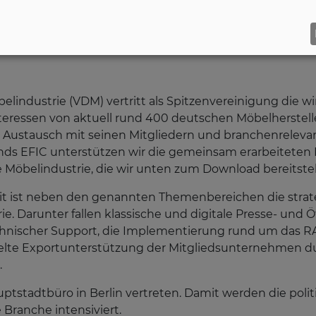
industrie (VDM) vertritt als Spitzenvereinigung die wirt
teressen von aktuell rund 400 deutschen Möbelherstelle
 Austausch mit seinen Mitgliedern und branchenrelevant
nds EFIC unterstützen wir die gemeinsam erarbeiteten
Möbelindustrie, die wir unten zum Download bereitstel
t ist neben den genannten Themenbereichen die strat
e. Darunter fallen klassische und digitale Presse- und Öff
echnischer Support, die Implementierung rund um das 
zielte Exportunterstützung der Mitgliedsunternehmen 
.
stadtbüro in Berlin vertreten. Damit werden die polit
 Branche intensiviert.