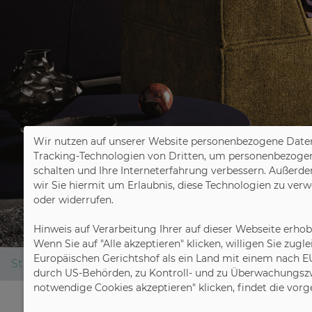
Wir nutzen auf unserer Website personenbezogene Daten
Tracking-Technologien von Dritten, um personenbezogene 
schalten und Ihre Interneterfahrung verbessern. Außerde
wir Sie hiermit um Erlaubnis, diese Technologien zu ver
oder widerrufen.
Hinweis auf Verarbeitung Ihrer auf dieser Webseite erho
Wenn Sie auf "Alle akzeptieren" klicken, willigen Sie zug
Europäischen Gerichtshof als ein Land mit einem nach E
Startseite
VDM
durch US-Behörden, zu Kontroll- und zu Überwachungszw
notwendige Cookies akzeptieren" klicken, findet die vor