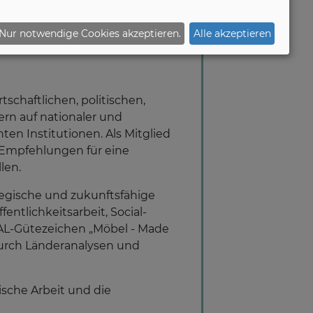
Nur notwendige Cookies akzeptieren.
Alle akzeptieren
schaftlichen, politischen,
rn auf nationaler und
en Institutionen. Als Mitglied
 Empfehlungen für eine
len.
egische und zukunftsfähige
entlichkeitsarbeit, Social-
RAL-Gütezeichen „Möbel - Made
durch Länderanalysen und
ische Arbeit und die