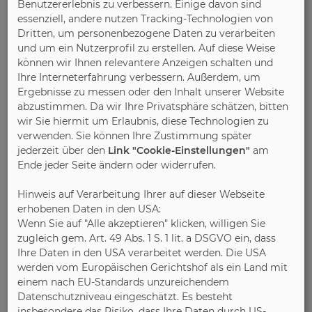
Handwerks
Benutzererlebnis zu verbessern. Einige davon sind
essenziell, andere nutzen Tracking-Technologien von
Dritten, um personenbezogene Daten zu verarbeiten
und um ein Nutzerprofil zu erstellen. Auf diese Weise
können wir Ihnen relevantere Anzeigen schalten und
Ihre Interneterfahrung verbessern. Außerdem, um
Ergebnisse zu messen oder den Inhalt unserer Website
abzustimmen. Da wir Ihre Privatsphäre schätzen, bitten
wir Sie hiermit um Erlaubnis, diese Technologien zu
verwenden. Sie können Ihre Zustimmung später
jederzeit über den
Link "Cookie-Einstellungen"
am
The Fachverband Serienmöbelbetriebe des
Ende jeder Seite ändern oder widerrufen.
Handwerks is a trade and employers'
association which at the same time
Hinweis auf Verarbeitung Ihrer auf dieser Webseite
erhobenen Daten in den USA:
performs the tasks and functions of a state
Wenn Sie auf "Alle akzeptieren" klicken, willigen Sie
association of the serial furniture trade in
zugleich gem. Art. 49 Abs. 1 S. 1 lit. a DSGVO ein, dass
the Fachverband Holz- und Kunststoff, the
Ihre Daten in den USA verarbeitet werden. Die USA
state guild association of the carpentry
werden vom Europäischen Gerichtshof als ein Land mit
trade in North Rhine-Westphalia. As
einem nach EU-Standards unzureichendem
members the enterprises of the series
Datenschutzniveau eingeschätzt. Es besteht
furniture handicraft, which are registered in
insbesondere das Risiko, dass Ihre Daten durch US-