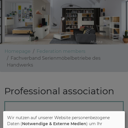
Hülsta
Homepage
Federation members
Fachverband Serienmöbelbetriebe des
Handwerks
Professional association
Fachverband
Wir nutzen auf unserer Website personenbezogene
Serienmöbelbetriebe des
Daten (
Notwendige & Externe Medien
) um Ihr