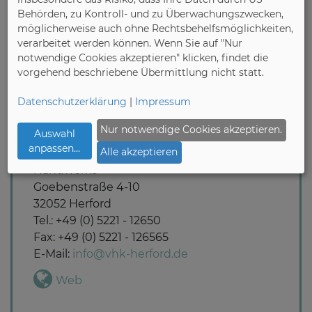
Behörden, zu Kontroll- und zu Überwachungszwecken,
the handicraft role and registered in the
möglicherweise auch ohne Rechtsbehelfsmöglichkeiten,
responsible specialized guilds wood and
verarbeitet werden können. Wenn Sie auf "Nur
plastic and which have their seat in the
notwendige Cookies akzeptieren" klicken, findet die
federation area of the professional
vorgehend beschriebene Übermittlung nicht statt.
association wood and plastic North Rhine-
Westphalia, are led.
Datenschutzerklärung
|
Impressum
Nur notwendige Cookies akzeptieren.
Auswahl
anpassen
...
Alle akzeptieren
Fachverband Serienmöbelbetriebe des
Handwerks
Goebenstraße 4-10
32052 Herford
Tel.: +49 (0) 5221 - 12650
Fax: +49 (0) 5221 - 126565
E-Mail:
info@vhk-herford.de
Web