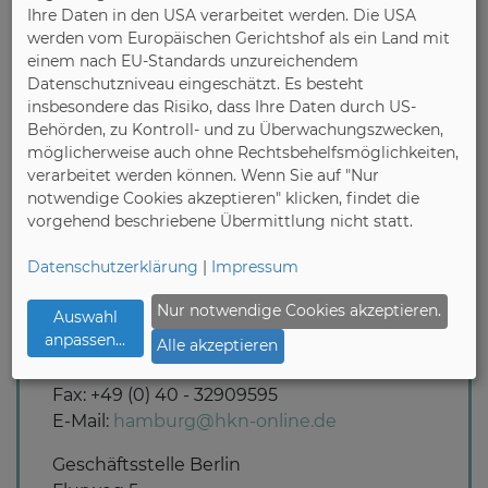
Ihre Daten in den USA verarbeitet werden. Die USA
offices in Hamburg and Berlin, we
werden vom Europäischen Gerichtshof als ein Land mit
represent the interests of our members in
einem nach EU-Standards unzureichendem
the federal states of Berlin, Brandenburg,
Datenschutzniveau eingeschätzt. Es besteht
Hamburg, Mecklenburg-Western
insbesondere das Risiko, dass Ihre Daten durch US-
Pomerania and Schleswig-Holstein vis-à-vis
Behörden, zu Kontroll- und zu Überwachungszwecken,
politicians, authorities and trade unions -
möglicherweise auch ohne Rechtsbehelfsmöglichkeiten,
verarbeitet werden können. Wenn Sie auf "Nur
effectively, committed and transparently.
notwendige Cookies akzeptieren" klicken, findet die
vorgehend beschriebene Übermittlung nicht statt.
Verband Holz und Kunststoffe Nord-Ost e.V.
Datenschutzerklärung
|
Impressum
Hauptgeschäftsstelle
Nur notwendige Cookies akzeptieren.
Georgplatz 10
Auswahl
anpassen
...
20099 Hamburg
Alle akzeptieren
Tel.: +49 (0) 40 - 32909590
Fax: +49 (0) 40 - 32909595
E-Mail:
hamburg@hkn-online.de
Geschäftsstelle Berlin