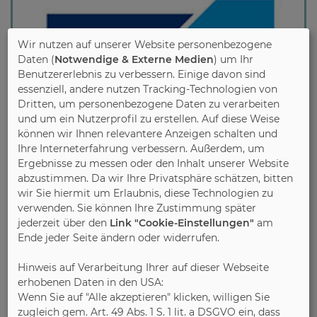
Wir nutzen auf unserer Website personenbezogene
Daten (
Notwendige & Externe Medien
) um Ihr
Benutzererlebnis zu verbessern. Einige davon sind
essenziell, andere nutzen Tracking-Technologien von
Dritten, um personenbezogene Daten zu verarbeiten
und um ein Nutzerprofil zu erstellen. Auf diese Weise
können wir Ihnen relevantere Anzeigen schalten und
Ihre Interneterfahrung verbessern. Außerdem, um
Ergebnisse zu messen oder den Inhalt unserer Website
abzustimmen. Da wir Ihre Privatsphäre schätzen, bitten
wir Sie hiermit um Erlaubnis, diese Technologien zu
verwenden. Sie können Ihre Zustimmung später
jederzeit über den
Link "Cookie-Einstellungen"
am
Ende jeder Seite ändern oder widerrufen.
The Verband Holz und Kunststoff Nord-Ost
Hinweis auf Verarbeitung Ihrer auf dieser Webseite
e. V. is a trade and employer association of
erhobenen Daten in den USA:
the wood and plastics processing industry
Wenn Sie auf "Alle akzeptieren" klicken, willigen Sie
zugleich gem. Art. 49 Abs. 1 S. 1 lit. a DSGVO ein, dass
and related branches of industry. From our