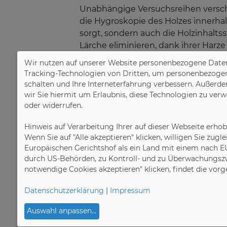
Unabhängige Versuchsreihen versch
die Hygroskopie des Holzes innerha
sorgt, sondern auch die Holzinhaltss
Lärche eliminieren, dank ihrer Harz
Gerbsäure. Während andere Material
Wir nutzen auf unserer Website personenbezogene Daten
müssen, sorgt Holz ganz natürlich f
Tracking-Technologien von Dritten, um personenbezogene 
Eigenschaft zum Tragen kommen. Die
schalten und Ihre Interneterfahrung verbessern. Außerde
prädestiniert für solche Aufgaben. 
wir Sie hiermit um Erlaubnis, diese Technologien zu ver
oder widerrufen.
lange Nutzungsdauer spricht. Es fin
„Der Rohstoff Holz kann durch nach
Hinweis auf Verarbeitung Ihrer auf dieser Webseite erho
klimaschädliches Kohlenstoffdioxid
Wenn Sie auf "Alle akzeptieren" klicken, willigen Sie zug
keine zusätzlichen Treibhausgasemis
Europäischen Gerichtshof als ein Land mit einem nach E
setzen, sondern auch Verbraucher, 
durch US-Behörden, zu Kontroll- und zu Überwachungszw
notwendige Cookies akzeptieren" klicken, findet die vor
Bild 1:
Eine Vielzahl an Studien beleg
Datenschutzerklärung
|
Impressum
Bild 2:
Die Hygroskopie des Holzes s
Auswahl anpassen
...
Holzoberfläche. Foto: IPM/Thieleme