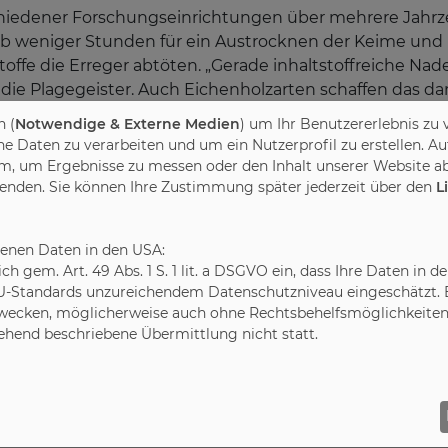
iedener Forschungseinrichtungen über mehrere Jahrze
lb weniger Stunden für ein Austrocknen der Keime und 
toffe die Erreger abtöten. „Gerade inhaltstoffreiche Nad
e die Plagegeister. Auch Eichenholzarten schaffen das d
ien wie Metall oder Kunststoff aufwändig mit Desinfekt
 (
Notwendige & Externe Medien
) um Ihr Benutzererlebnis zu 
ür diesen Vorgang“, so der Geschäftsführer. Auch im pr
Daten zu verarbeiten und um ein Nutzerprofil zu erstellen. Au
 antibakterielle Wirkung auf Oberflächen in der Küche 
m, um Ergebnisse zu messen oder den Inhalt unserer Website ab
Zudem sind Massivholzmöbel besonders robust und gleich
wenden. Sie können Ihre Zustimmung später jederzeit über den
L
den sich aber noch weitere Vorteile bei Massivholzmöbel
haltige Forstwirtschaft unendlich angebaut und genutz
benen Daten in den USA:
 während seiner Nutzungsdauer und verursacht bei der
leich gem. Art. 49 Abs. 1 S. 1 lit. a DSGVO ein, dass Ihre Daten 
sionen wie etwa fossile Werkstoffe. Daher sollten nich
U-Standards unzureichendem Datenschutzniveau eingeschätzt. Es
die sich einen Mehrwert von ihren Produkten wünschen“,
ecken, möglicherweise auch ohne Rechtsbehelfsmöglichkeiten,
gehend beschriebene Übermittlung nicht statt.
t seit Jahrzehnten die antibakterielle Wirkung von Mass
orgt innerhalb weniger Stunden für ein Austrocknen vo
yer