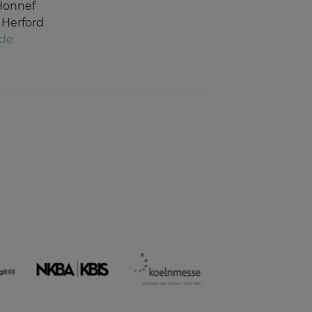
Honnef
 Herford
.de