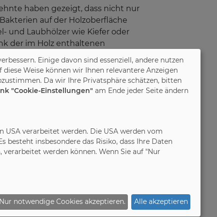
hnte haben gezeigt, dass nicht nur
Bakterien auf der Holzoberfläche
el- und Laubhölzer wie Kiefer oder
ank der im Holz enthaltenen
ionsmitteln gereinigt werden
verbessern. Einige davon sind essenziell, andere nutzen
ivaten Umfeld kann diese besondere
f diese Weise können wir Ihnen relevantere Anzeigen
oder bei Massivholzbetten ist
zustimmen. Da wir Ihre Privatsphäre schätzen, bitten
zeitig mikroelastisch, was für eine
ink "Cookie-Einstellungen"
am Ende jeder Seite ändern
n, wie beispielsweise die Ökologie:
t werden, speichert
 Herstellung und Weiterverarbeitung
in den USA verarbeitet werden. Die USA werden vom
t nur Naturfans auf Massivholzmöbel
 besteht insbesondere das Risiko, dass Ihre Daten
 schließt Ruf. IPM/RS
 verarbeitet werden können. Wenn Sie auf "Nur
ivholz. Foto: IPM/InCasa
n Keimen und Bakterien auf der
Nur notwendige Cookies akzeptieren.
Alle akzeptieren