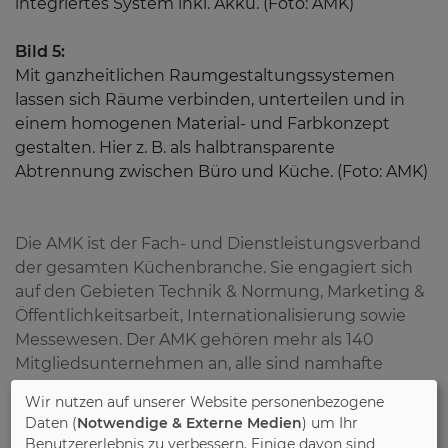
integriertes System inkl. Akku. (Foto: AMK)
Bild 5:
Mit ganzheitlichen Raumgestaltungssystemen
lassen sich Räume verbinden, unterteilen und in
einem homogenen Material- und Farbkonzept
gestalten. Hier z. B. als halbtransparente
Abtrennung zwischen Büro und Küche. (Foto: AMK)
Die AMK ist der Fach- und Dienstleistungsverband
der gesamten Küchenbranche. Sie engagiert sich
auf den Gebieten Technik & Normung, Marketing &
Öffentlichkeitsarbeit, Internationalisierung sowie
Messewesen. Der AMK gehören mehr als 140
Mitgliedsunternehmen an, alle sind namhafte
Hersteller von Küchenmöbeln,
Wir nutzen auf unserer Website personenbezogene
Elektro-/Einbaugeräten, Spülen, Zubehör sowie
Daten (
Notwendige & Externe Medien
) um Ihr
Zulieferer, Handelskooperationen und
Benutzererlebnis zu verbessern. Einige davon sind