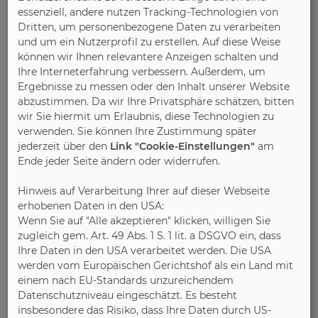
Dienstleistungsunternehmen. Sie ist Schirmherrin
essenziell, andere nutzen Tracking-Technologien von
für den „Tag der Küche“, der jährlich mit Live-Events
Dritten, um personenbezogene Daten zu verarbeiten
in zahlreiche Küchenausstellungen im
und um ein Nutzerprofil zu erstellen. Auf diese Weise
können wir Ihnen relevantere Anzeigen schalten und
deutschsprachigen Raum lockt. Nächster Termin:
Ihre Interneterfahrung verbessern. Außerdem, um
25. September 2021. Weitere Informationen im
Ergebnisse zu messen oder den Inhalt unserer Website
Internet unter
www.amk.de
und
www.tag-der-
abzustimmen. Da wir Ihre Privatsphäre schätzen, bitten
kueche.de
. (AMK)
wir Sie hiermit um Erlaubnis, diese Technologien zu
verwenden. Sie können Ihre Zustimmung später
jederzeit über den
Link "Cookie-Einstellungen"
am
Pressekontakt:
Ende jeder Seite ändern oder widerrufen.
Arbeitsgemeinschaft Die Moderne Küche e.V. (AMK)
Hinweis auf Verarbeitung Ihrer auf dieser Webseite
Harrlachweg 4, 68163 Mannheim
erhobenen Daten in den USA:
Tel.: +49 (0) 621 / 8 50 61 – 00
Wenn Sie auf "Alle akzeptieren" klicken, willigen Sie
E-Mail:
info@amk.de
zugleich gem. Art. 49 Abs. 1 S. 1 lit. a DSGVO ein, dass
Ihre Daten in den USA verarbeitet werden. Die USA
Download #1
werden vom Europäischen Gerichtshof als ein Land mit
einem nach EU-Standards unzureichendem
Datenschutzniveau eingeschätzt. Es besteht
insbesondere das Risiko, dass Ihre Daten durch US-