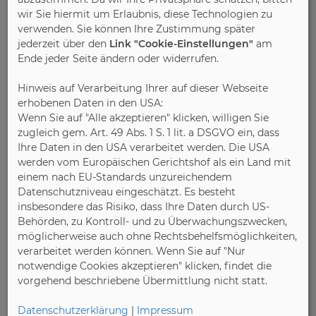
Prozent der Mitgliedsunternehmen von
wir Sie hiermit um Erlaubnis, diese Technologien zu
produktionsbehindernden Knappheiten. Damit
verwenden. Sie können Ihre Zustimmung später
jederzeit über den
Link "Cookie-Einstellungen"
am
verbunden ist auch eine Verteuerung der
Ende jeder Seite ändern oder widerrufen.
Zulieferprodukte. So sind etwa die
Beschaffungskosten bei Spanplatten in den
Hinweis auf Verarbeitung Ihrer auf dieser Webseite
vergangenen sechs Monaten um durchschnittlich
erhobenen Daten in den USA:
rund 30 Prozent gestiegen.
Wenn Sie auf "Alle akzeptieren" klicken, willigen Sie
zugleich gem. Art. 49 Abs. 1 S. 1 lit. a DSGVO ein, dass
Mit Blick auf die zu erwartenden Lockerungen im
Ihre Daten in den USA verarbeitet werden. Die USA
werden vom Europäischen Gerichtshof als ein Land mit
Einzelhandel rechnet die Branche in den
einem nach EU-Standards unzureichendem
kommenden Wochen mit positiven
Datenschutzniveau eingeschätzt. Es besteht
Nachfrageimpulsen, da den Themen Wohnen und
insbesondere das Risiko, dass Ihre Daten durch US-
Einrichten weiterhin eine hohe Bedeutung
Behörden, zu Kontroll- und zu Überwachungszwecken,
zukommt und sich ein entsprechender
möglicherweise auch ohne Rechtsbehelfsmöglichkeiten,
Einrichtungsbedarf aufgestaut hat.
verarbeitet werden können. Wenn Sie auf "Nur
notwendige Cookies akzeptieren" klicken, findet die
vorgehend beschriebene Übermittlung nicht statt.
Weitere Informationen unter
www.moebelindustrie.de
Datenschutzerklärung
|
Impressum