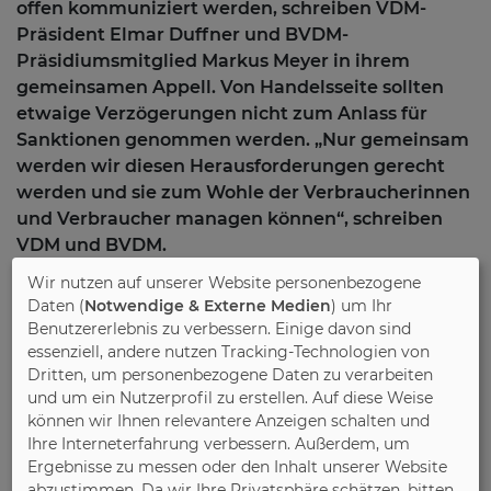
offen kommuniziert werden, schreiben VDM-
Präsident Elmar Duffner und BVDM-
Präsidiumsmitglied Markus Meyer in ihrem
gemeinsamen Appell. Von Handelsseite sollten
etwaige Verzögerungen nicht zum Anlass für
Sanktionen genommen werden. „Nur gemeinsam
werden wir diesen Herausforderungen gerecht
werden und sie zum Wohle der Verbraucherinnen
und Verbraucher managen können“, schreiben
VDM und BVDM.
Wir nutzen auf unserer Website personenbezogene
Die deutsche Möbelindustrie sieht sich derzeit
Daten (
Notwendige & Externe Medien
) um Ihr
extremen Engpässen bei Holzwerkstoffen,
Benutzererlebnis zu verbessern. Einige davon sind
Polstermaterialien, Metallteilen und
essenziell, andere nutzen Tracking-Technologien von
Dritten, um personenbezogene Daten zu verarbeiten
Kunststoffartikeln gegenüber. Auch bei
und um ein Nutzerprofil zu erstellen. Auf diese Weise
Verpackungsmaterialien und
können wir Ihnen relevantere Anzeigen schalten und
Transportdienstleistungen wird es zunehmend
Ihre Interneterfahrung verbessern. Außerdem, um
enger. In einer aktuellen Umfrage der
Ergebnisse zu messen oder den Inhalt unserer Website
Möbelindustrieverbände (VDM/VHK) berichten 70
abzustimmen. Da wir Ihre Privatsphäre schätzen, bitten