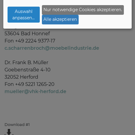
Nur notwendige Cookies akzeptieren.
Auswahl
Pressekontakte:
anpassen
...
Christine Scharrenbroch
Alle akzeptieren
Flutgraben 2
53604 Bad Honnef
Fon +49 2224 9377-17
c.scharrenbroch@moebelindustrie.de
Dr. Frank B. Müller
Goebenstraße 4-10
32052 Herford
Fon +49 5221 1265-20
mueller@vhk-herford.de
Download #1