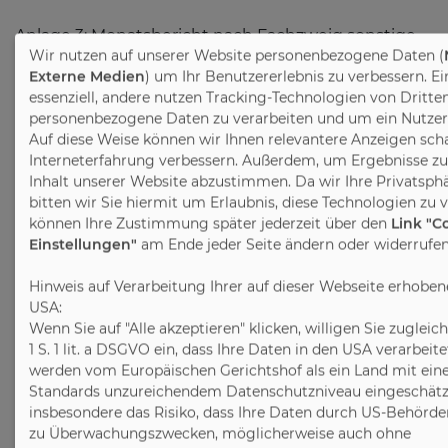
Anlage 3: Monatsbericht nach Fachzweig sonstige
Wir nutzen auf unserer Website personenbezogene Daten (
Möbel (Umsatz)
Externe Medien
) um Ihr Benutzererlebnis zu verbessern. E
essenziell, andere nutzen Tracking-Technologien von Dritte
personenbezogene Daten zu verarbeiten und um ein Nutzerpr
Pressekontakte:
Auf diese Weise können wir Ihnen relevantere Anzeigen scha
Interneterfahrung verbessern. Außerdem, um Ergebnisse z
Christine Scharrenbroch
Inhalt unserer Website abzustimmen. Da wir Ihre Privatsphä
Flutgraben 2
bitten wir Sie hiermit um Erlaubnis, diese Technologien zu 
53604 Bad Honnef
können Ihre Zustimmung später jederzeit über den
Link "C
Fon +49 2224 9377-17
Einstellungen"
am Ende jeder Seite ändern oder widerrufen
c.scharrenbroch@moebelindustrie.de
Hinweis auf Verarbeitung Ihrer auf dieser Webseite erhobe
Dr. Frank B. Müller
USA:
Wenn Sie auf "Alle akzeptieren" klicken, willigen Sie zugleic
Goebenstraße 4-10
1 S. 1 lit. a DSGVO ein, dass Ihre Daten in den USA verarbei
32052 Herford
werden vom Europäischen Gerichtshof als ein Land mit ei
Fon +49 5221 1265-20
Standards unzureichendem Datenschutzniveau eingeschätzt
mueller@vhk-herford.de
insbesondere das Risiko, dass Ihre Daten durch US-Behörden
zu Überwachungszwecken, möglicherweise auch ohne