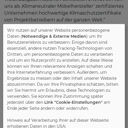
uns als ‚Klimaneutraler Möbelhersteller‘ zertifiziertes
Unternehmen hochwertige Klimaschutzzertifikate
von Projektbetreibern auf der ganzen Welt.“
Wir nutzen auf unserer Website personenbezogene
Diese Zertifikate kommen beispielsweise Projekten
Daten (
Notwendige & Externe Medien
) um Ihr
zur Aufforstung, zur Gewinnung regenerativer
Benutzererlebnis zu verbessern. Einige davon sind
Energien oder zur Trinkwasseraufbereitung zugute.
essenziell, andere nutzen Tracking-Technologien von
Das Besonders an den ausgewählten Projekten sei,
Dritten, um personenbezogene Daten zu verarbeiten
und um ein Nutzerprofil zu erstellen. Auf diese Weise
dass sie sowohl die globale CO
-Bilanz verbessern
2
können wir Ihnen relevantere Anzeigen schalten und
als auch die Infrastruktur vor Ort fördern. Zudem
Ihre Interneterfahrung verbessern. Außerdem, um
nutzt die Auszeichnung „Klimaneutraler
Ergebnisse zu messen oder den Inhalt unserer Website
Möbelhersteller“ auch dem Vertrieb des
abzustimmen. Da wir Ihre Privatsphäre schätzen, bitten
ostwestfälischen Massivholzmöbelherstellers, wie
wir Sie hiermit um Erlaubnis, diese Technologien zu
DGM-Geschäftsführer Winning erklärt: „Die
verwenden. Sie können Ihre Zustimmung später
zertifizierten Hersteller sind angehalten, offensiv
jederzeit über den
Link "Cookie-Einstellungen"
am
Ende jeder Seite ändern oder widerrufen.
mit dem Klimalabel und ihrem Engagement für das
Klima zu werben. Es kann ihnen einen
Hinweis auf Verarbeitung Ihrer auf dieser Webseite
Wettbewerbsvorteil verschaffen und für das
erhobenen Daten in den USA: