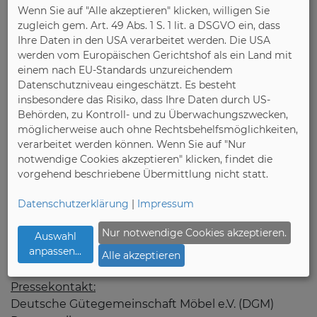
wichtige Thema Klimaschutz sensibilisieren. Wir alle
Wenn Sie auf "Alle akzeptieren" klicken, willigen Sie
können und müssen mithelfen, das 1,5-Grad-Ziel der
zugleich gem. Art. 49 Abs. 1 S. 1 lit. a DSGVO ein, dass
UN zu erreichen.“ Diese Zertifizierungen sorgen für
Ihre Daten in den USA verarbeitet werden. Die USA
Transparenz und dienen damit auch der
werden vom Europäischen Gerichtshof als ein Land mit
einem nach EU-Standards unzureichendem
Bewusstseinsbildung und der Orientierung des
Datenschutzniveau eingeschätzt. Es besteht
Endverbrauchers. DGM/FT
insbesondere das Risiko, dass Ihre Daten durch US-
Behörden, zu Kontroll- und zu Überwachungszwecken,
möglicherweise auch ohne Rechtsbehelfsmöglichkeiten,
Weitere Informationen gibt es unter
www.dgm-
verarbeitet werden können. Wenn Sie auf "Nur
moebel.de
notwendige Cookies akzeptieren" klicken, findet die
vorgehend beschriebene Übermittlung nicht statt.
Bild:
Das Label „Klimaneutraler Möbelhersteller“ der
Datenschutzerklärung
|
Impressum
Möbelwerke A. Decker.
Nur notwendige Cookies akzeptieren.
Grafik: DGM
Auswahl
anpassen
...
Alle akzeptieren
Pressekontakt:
Deutsche Gütegemeinschaft Möbel e.V. (DGM)