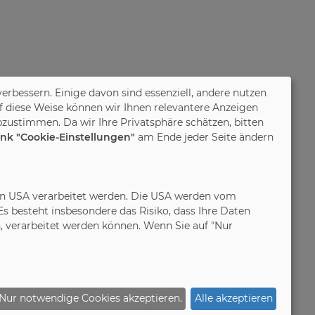
verbessern. Einige davon sind essenziell, andere nutzen
 sich in den sozialen Netzwerken
f diese Weise können wir Ihnen relevantere Anzeigen
lungen über das laufende
zustimmen. Da wir Ihre Privatsphäre schätzen, bitten
:
www.tag-der-kueche.de
,
ink "Cookie-Einstellungen"
am Ende jeder Seite ändern
e.V.,
www.amk.de.
(AMK)
in den USA verarbeitet werden. Die USA werden vom
 besteht insbesondere das Risiko, dass Ihre Daten
 verarbeitet werden können. Wenn Sie auf "Nur
Nur notwendige Cookies akzeptieren.
Alle akzeptieren