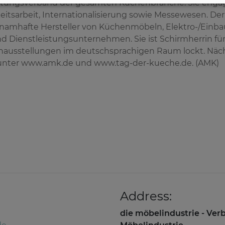
istungsverband der gesamten Küchenbranche. Sie engagi
eitsarbeit, Internationalisierung sowie Messewesen. De
 namhafte Hersteller von Küchenmöbeln, Elektro-/Einba
d Dienstleistungsunternehmen. Sie ist Schirmherrin für 
enausstellungen im deutschsprachigen Raum lockt. Näch
unter
www.amk.de
und
www.tag-der-kueche.de
. (AMK)
Address:
die möbelindustrie - Ve