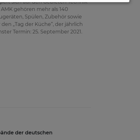
ert sich auf den Gebieten Technik
r AMK gehören mehr als 140
ugeräten, Spülen, Zubehör sowie
den „Tag der Küche“, der jährlich
ster Termin: 25. September 2021.
rbände der deutschen