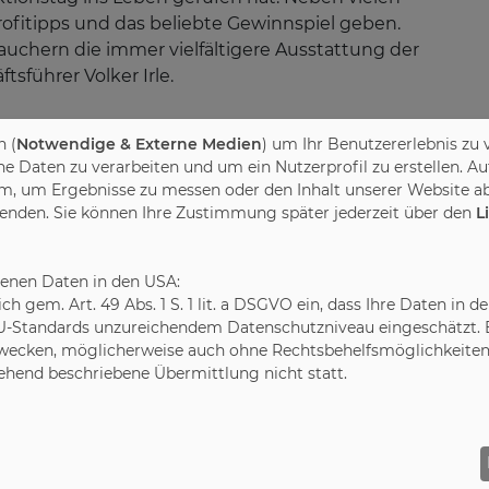
rofitipps und das beliebte Gewinnspiel geben.
rauchern die immer vielfältigere Ausstattung der
sführer Volker Irle.
 (
Notwendige & Externe Medien
) um Ihr Benutzererlebnis zu 
ch darüber hinaus auf dem Laufenden bleiben will, kann
Daten zu verarbeiten und um ein Nutzerprofil zu erstellen. Au
nstagram.com/tagderkuche“
finden sich aktuelle Mittei
m, um Ergebnisse zu messen oder den Inhalt unserer Website ab
n neuesten Trends. Weitere Infos sind erhältlich unter
wenden. Sie können Ihre Zustimmung später jederzeit über den
L
e
sowie bei der Arbeitsgemeinschaft Die Moderne Küche 
benen Daten in den USA:
leich gem. Art. 49 Abs. 1 S. 1 lit. a DSGVO ein, dass Ihre Daten 
U-Standards unzureichendem Datenschutzniveau eingeschätzt. Es
üche e.V. (AMK)
ecken, möglicherweise auch ohne Rechtsbehelfsmöglichkeiten,
gehend beschriebene Übermittlung nicht statt.