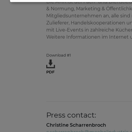
Die AMK ist der Fach- und Dienstle
& Normung, Marketing & Öffentlichk
Mitgliedsunternehmen an, alle sind
Zulieferer, Handelskooperationen un
mit Live-Events in zahlreiche Küch
Weitere Informationen im Internet 
Download #1
PDF
Press contact:
Christine Scharrenbroch