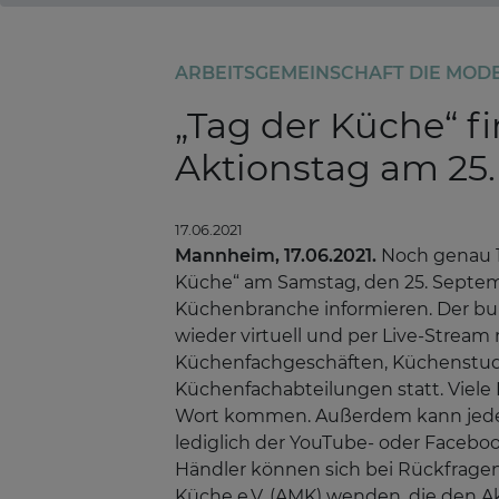
ARBEITSGEMEINSCHAFT DIE MODE
„Tag der Küche“ fi
Aktionstag am 25
17.06.2021
Mannheim, 17.06.2021.
Noch genau 1
Küche“ am Samstag, den 25. Septemb
Küchenbranche informieren. Der bu
wieder virtuell und per Live-Strea
Küchenfachgeschäften, Küchenstud
Küchenfachabteilungen statt. Viele
Wort kommen. Außerdem kann jedes S
lediglich der YouTube- oder Facebook
Händler können sich bei Rückfrage
Küche e.V. (AMK) wenden, die den A