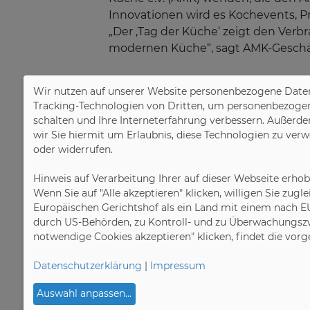
Innovationen wird es Kochevents, P
„Der ‚Tag der Küche‘ zeigt den Verb
modernen Küche“, sagt AMK-Geschäft
Wir nutzen auf unserer Website personenbezogene Daten
Wer bis zum „Tag der Küche“ und au
Tracking-Technologien von Dritten, um personenbezogene 
informieren. Unter
Facebook
und
„i
schalten und Ihre Interneterfahrung verbessern. Außerde
Gewinnspiel und Informationen zu de
wir Sie hiermit um Erlaubnis, diese Technologien zu ver
unter
www.amk-ratgeber-kueche.d
oder widerrufen.
Hinweis auf Verarbeitung Ihrer auf dieser Webseite erho
Wenn Sie auf "Alle akzeptieren" klicken, willigen Sie zug
Pressekontakt:
Europäischen Gerichtshof als ein Land mit einem nach E
Arbeitsgemeinschaft Die Moderne K
durch US-Behörden, zu Kontroll- und zu Überwachungszw
Harrlachweg 4, 68163 Mannheim
notwendige Cookies akzeptieren" klicken, findet die vor
Tel.: +49 (0) 621 / 8 50 61 – 00
E-Mail:
info@amk.de
Datenschutzerklärung
|
Impressum
Auswahl anpassen
...