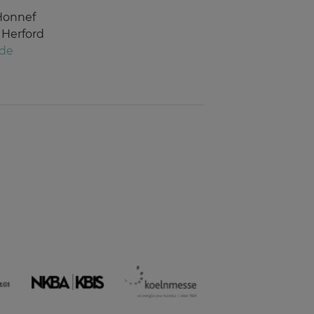
Honnef
 Herford
.de