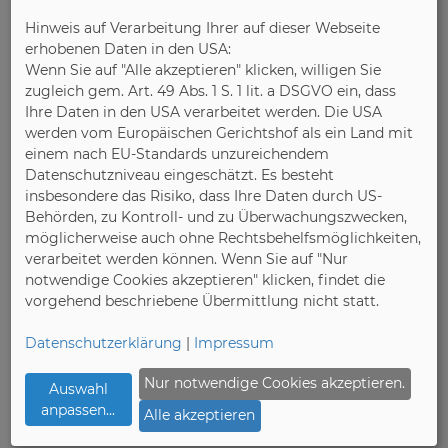
Hinweis auf Verarbeitung Ihrer auf dieser Webseite
erhobenen Daten in den USA:
Wenn Sie auf "Alle akzeptieren" klicken, willigen Sie
zugleich gem. Art. 49 Abs. 1 S. 1 lit. a DSGVO ein, dass
Ihre Daten in den USA verarbeitet werden. Die USA
werden vom Europäischen Gerichtshof als ein Land mit
einem nach EU-Standards unzureichendem
Datenschutzniveau eingeschätzt. Es besteht
insbesondere das Risiko, dass Ihre Daten durch US-
Behörden, zu Kontroll- und zu Überwachungszwecken,
Die Messe spoga + gafa ist eine
möglicherweise auch ohne Rechtsbehelfsmöglichkeiten,
internationale Leitmesse für die Garten-
verarbeitet werden können. Wenn Sie auf "Nur
und Freizeitbranche, die jährlich auf dem
notwendige Cookies akzeptieren" klicken, findet die
Gelände der Koelnmesse stattfindet.
vorgehend beschriebene Übermittlung nicht statt.
Datenschutzerklärung
|
Impressum
Web
Nur notwendige Cookies akzeptieren.
Auswahl
anpassen
...
Alle akzeptieren