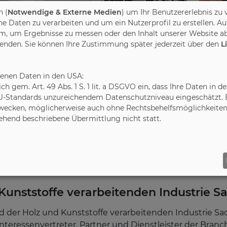
 (
Notwendige & Externe Medien
) um Ihr Benutzererlebnis zu 
Daten zu verarbeiten und um ein Nutzerprofil zu erstellen. Au
m, um Ergebnisse zu messen oder den Inhalt unserer Website ab
wenden. Sie können Ihre Zustimmung später jederzeit über den
L
benen Daten in den USA:
leich gem. Art. 49 Abs. 1 S. 1 lit. a DSGVO ein, dass Ihre Daten 
U-Standards unzureichendem Datenschutzniveau eingeschätzt. Es
d Kunststoffe verarbeitenden Industrie Sachsen
ecken, möglicherweise auch ohne Rechtsbehelfsmöglichkeiten,
gehend beschriebene Übermittlung nicht statt.
 VHKS
unststoffe verarbeitenden Industrie Sa
 der Holz und Kunststoffe verarbeitenden Industrie Sach
Interessenvertreter, Partner und Dienstleister der Bran