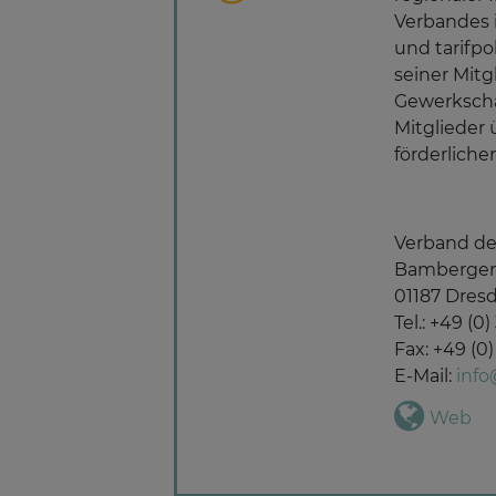
Verbandes i
und tarifpo
seiner Mitg
Gewerkschaf
Mitglieder
förderlich
Verband der
Bamberger 
01187 Dres
Tel.: +49 (0
Fax: +49 (0)
E-Mail:
info
Web