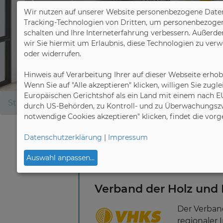
Wir nutzen auf unserer Website personenbezogene Daten
Tracking-Technologien von Dritten, um personenbezogene 
schalten und Ihre Interneterfahrung verbessern. Außerde
wir Sie hiermit um Erlaubnis, diese Technologien zu ver
oder widerrufen.
Hinweis auf Verarbeitung Ihrer auf dieser Webseite erho
Wenn Sie auf "Alle akzeptieren" klicken, willigen Sie zug
Europäischen Gerichtshof als ein Land mit einem nach E
Startseite
Mitgliedsverbände
Verband der Holz un
durch US-Behörden, zu Kontroll- und zu Überwachungszw
notwendige Cookies akzeptieren" klicken, findet die vor
Datenschutzerklärung
|
Impressum
Regionalverband
Auswahl anpassen
...
Verband der Holz und K
Der Verband
regionaler 