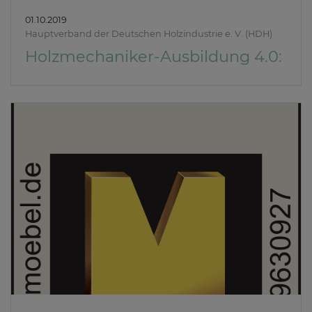
01.10.2019
Hauptverband der Deutschen Holzindustrie e. V. (HDH)
Holzmechaniker-Ausbildung 4.0: