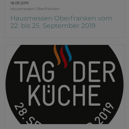
18.09.2019
Hausmessen Oberfranken
Hausmessen Oberfranken vom
22. bis 25. September 2019