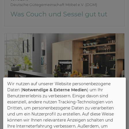
Deutsche Gütegemeinschaft Möbel e.V. (DGM)
Was Couch und Sessel gut tut
Wir nutzen auf unserer Website personenbezogene
Daten (
Notwendige & Externe Medien
) um Ihr
Benutzererlebnis zu verbessern. Einige davon sind
essenziell, andere nutzen Tracking-Technologien von
Dritten, um personenbezogene Daten zu verarbeiten
und um ein Nutzerprofil zu erstellen. Auf diese Weise
können wir Ihnen relevantere Anzeigen schalten und
08.10.2019
Ihre Interneterfahrung verbessern. Außerdem, um
Arbeitsgemeinschaft Die Moderne Küche e.V. (AMK)