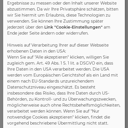
Ergebnisse zu messen oder den Inhalt unserer Website
In einer neuen Küche vereinen
abzustimmen. Da wir Ihre Privatsphäre schätzen, bitten
sich Form und Funktion zu einer
wir Sie hiermit um Erlaubnis, diese Technologien zu
perfekten Einheit
verwenden. Sie können Ihre Zustimmung später
jederzeit über den
Link "Cookie-Einstellungen"
am
Ende jeder Seite ändern oder widerrufen.
Hinweis auf Verarbeitung Ihrer auf dieser Webseite
erhobenen Daten in den USA:
Wenn Sie auf "Alle akzeptieren" klicken, willigen Sie
zugleich gem. Art. 49 Abs. 1 S. 1 lit. a DSGVO ein, dass
Ihre Daten in den USA verarbeitet werden. Die USA
werden vom Europäischen Gerichtshof als ein Land mit
einem nach EU-Standards unzureichendem
Datenschutzniveau eingeschätzt. Es besteht
insbesondere das Risiko, dass Ihre Daten durch US-
Behörden, zu Kontroll- und zu Überwachungszwecken,
möglicherweise auch ohne Rechtsbehelfsmöglichkeiten,
verarbeitet werden können. Wenn Sie auf "Nur
notwendige Cookies akzeptieren" klicken, findet die
vorgehend beschriebene Übermittlung nicht statt.