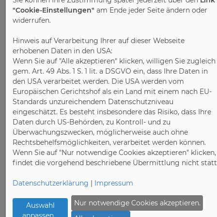
Sie können Ihre Zustimmung später jederzeit über den
Link
the industry as well as German subsidiaries
"Cookie-Einstellungen"
am Ende jeder Seite ändern oder
widerrufen.
of internationally active corporations. The
main task of the association is to safeguard
Hinweis auf Verarbeitung Ihrer auf dieser Webseite
and represent the economic, political and
erhobenen Daten in den USA:
technical interests of the Bavarian and
Wenn Sie auf "Alle akzeptieren" klicken, willigen Sie zugleich
Thuringian timber industry and plastics
gem. Art. 49 Abs. 1 S. 1 lit. a DSGVO ein, dass Ihre Daten in
processing industry vis-à-vis politicians,
den USA verarbeitet werden. Die USA werden vom
trade unions and the general public. The
Europäischen Gerichtshof als ein Land mit einem nach EU-
Standards unzureichendem Datenschutzniveau
association accompanies and advocates
eingeschätzt. Es besteht insbesondere das Risiko, dass Ihre
(also in cooperation with its leading
Daten durch US-Behörden, zu Kontroll- und zu
associations for the interests) for the
Überwachungszwecken, möglicherweise auch ohne
interests of its members at the state,
Rechtsbehelfsmöglichkeiten, verarbeitet werden können.
federal and European level in order to make
Wenn Sie auf "Nur notwendige Cookies akzeptieren" klicken,
the general conditions of the industry as
findet die vorgehend beschriebene Übermittlung nicht statt
positive as possible. Particular attention is
Datenschutzerklärung
|
Impressum
paid to fair competition and equal
opportunities for all companies, as well as to
Nur notwendige Cookies akzeptieren.
Auswahl
press and public relations work.
anpassen
...