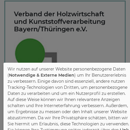
Verband der Holzwirtschaft
und Kunststoffverarbeitung
Bayern/Thüringen e.V.
Wir nutzen auf unserer Website personenbezogene Daten
(
Notwendige & Externe Medien
) um Ihr Benutzererlebnis
zu verbessern. Einige davon sind essenziell, andere nutzen
Tracking-Technologien von Dritten, um personenbezogene
Daten zu verarbeiten und um ein Nutzerprofil zu erstellen.
The Verband der Holzwirtschaft und
Auf diese Weise können wir Ihnen relevantere Anzeigen
Kunststoffverarbeitung Bayern / Thüringen
schalten und Ihre Interneterfahrung verbessern. Außerdem,
e.V. is the contact and lobby of the industry.
um Ergebnisse zu messen oder den Inhalt unserer Website
In addition to family businesses and high-
abzustimmen. Da wir Ihre Privatsphäre schätzen, bitten wir
performing medium-sized companies, its
Sie hiermit um Erlaubnis, diese Technologien zu verwenden.
members include all the major structures of