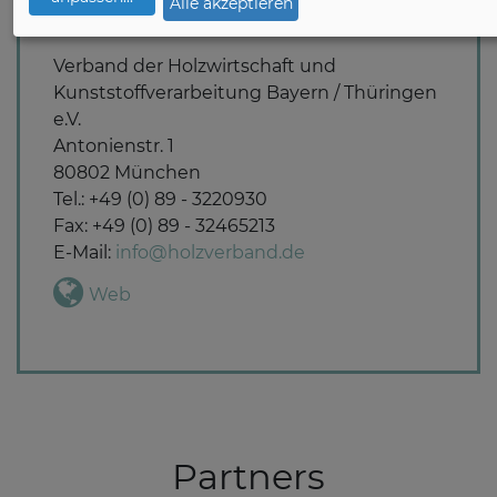
Alle akzeptieren
Verband der Holzwirtschaft und
Kunststoffverarbeitung Bayern / Thüringen
e.V.
Antonienstr. 1
80802 München
Tel.: +49 (0) 89 - 3220930
Fax: +49 (0) 89 - 32465213
E-Mail:
info@holzverband.de
Web
Partners