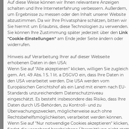
Auf diese Weise können wir Ihnen relevantere Anzeigen
Kunststoffverarbeitung Bayern / Thüringen
schalten und Ihre Interneterfahrung verbessern. Außerdem,
e.V. ist Ansprechpartner und
um Ergebnisse zu messen oder den Inhalt unserer Website
Interessenvertretung der Branche. Zu
abzustimmen. Da wir Ihre Privatsphäre schätzen, bitten wir
seinen Mitgliedern zählen neben
Sie hiermit um Erlaubnis, diese Technologien zu verwenden.
Familienbetrieben und leistungsstarken
Sie können Ihre Zustimmung später jederzeit über den
Link
Mittelständlern auch alle Großstrukturen
"Cookie-Einstellungen"
am Ende jeder Seite ändern oder
widerrufen.
des Wirtschaftszweiges sowie deutsche
Tochterunternehmen international tätiger
Hinweis auf Verarbeitung Ihrer auf dieser Webseite
Konzerne. Die Hauptaufgabe des
erhobenen Daten in den USA:
Verbandes liegt in der Wahrung und der
Wenn Sie auf "Alle akzeptieren" klicken, willigen Sie zugleich
Vertretung der wirtschaftlichen, politischen
gem. Art. 49 Abs. 1 S. 1 lit. a DSGVO ein, dass Ihre Daten in
sowie technischen Interessen der
den USA verarbeitet werden. Die USA werden vom
bayerischen und thüringischen
Europäischen Gerichtshof als ein Land mit einem nach EU-
Standards unzureichendem Datenschutzniveau
Holzwirtschaft und Kunststoffverarbeitung
eingeschätzt. Es besteht insbesondere das Risiko, dass Ihre
gegenüber Politik, Gewerkschaften und
Daten durch US-Behörden, zu Kontroll- und zu
Öffentlichkeit. Der Verband begleiten und
Überwachungszwecken, möglicherweise auch ohne
tritt (auch in Zusammenarbeit mit seinen
Rechtsbehelfsmöglichkeiten, verarbeitet werden können.
Spitzenverbänden für die Interessen) für
Wenn Sie auf "Nur notwendige Cookies akzeptieren" klicken,
die Interessen seiner Mitglieder auf