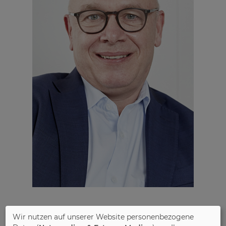
PAIDI MÖBEL GMBH
HAUPTSTRASSE 87
97840 HAFENLOHR
TEL: +49(0)9391 501-0
Wir nutzen auf unserer Website personenbezogene