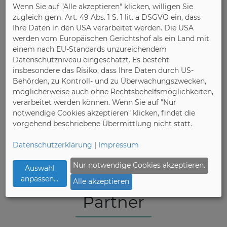
Wenn Sie auf "Alle akzeptieren" klicken, willigen Sie
zugleich gem. Art. 49 Abs. 1 S. 1 lit. a DSGVO ein, dass
Ihre Daten in den USA verarbeitet werden. Die USA
werden vom Europäischen Gerichtshof als ein Land mit
einem nach EU-Standards unzureichendem
Die IMOB ist eine internationale
Datenschutzniveau eingeschätzt. Es besteht
Möbelfachmesse, die seit 2005 jährlich auf
insbesondere das Risiko, dass Ihre Daten durch US-
dem CNR EXPO-Gelände in Istanbul
Behörden, zu Kontroll- und zu Überwachungszwecken,
stattfindet.
möglicherweise auch ohne Rechtsbehelfsmöglichkeiten,
verarbeitet werden können. Wenn Sie auf "Nur
notwendige Cookies akzeptieren" klicken, findet die
Web
vorgehend beschriebene Übermittlung nicht statt.
Datenschutzerklärung
|
Impressum
Nur notwendige Cookies akzeptieren.
Auswahl
anpassen
...
Alle akzeptieren
Partner