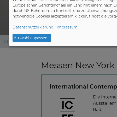
Europäischen Gerichtshof als ein Land mit einem nach E
durch US-Behörden, zu Kontroll- und zu Überwachungszw
notwendige Cookies akzeptieren" klicken, findet die vor
Datenschutzerklärung
|
Impressum
Auswahl anpassen
...
Startseite
Export
Internationale Messen
New-y
Messen New York
International Contempo
Die Interna
Aussteller
Bad.