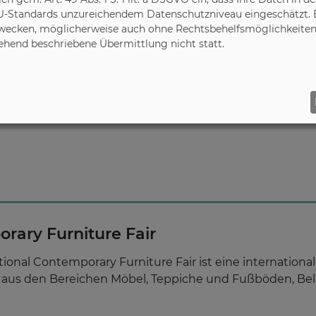
U-Standards unzureichendem Datenschutzniveau eingeschätzt. Es
ecken, möglicherweise auch ohne Rechtsbehelfsmöglichkeiten,
gehend beschriebene Übermittlung nicht statt.
ork
rary Furniture Fair
tional Contemporary Furniture Fair ist eine internation
n aus den Bereichen Möbel, Teppiche und Fußböden, Be