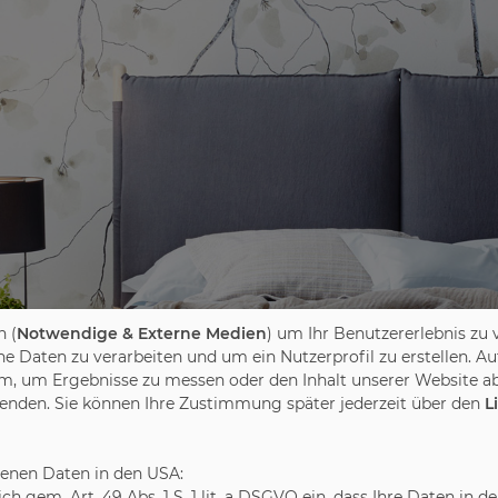
 (
Notwendige & Externe Medien
) um Ihr Benutzererlebnis zu 
Daten zu verarbeiten und um ein Nutzerprofil zu erstellen. Au
m, um Ergebnisse zu messen oder den Inhalt unserer Website ab
wenden. Sie können Ihre Zustimmung später jederzeit über den
L
benen Daten in den USA:
leich gem. Art. 49 Abs. 1 S. 1 lit. a DSGVO ein, dass Ihre Daten 