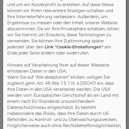
und um ein Nutzerprofil zu erstellen. Auf diese Weise
können wir Ihnen relevantere Anzeigen schalten und
Ihre Interneterfahrung verbessern. Außerdem, um
Ergebnisse zu messen oder den Inhalt unserer Website
abzustimmen. Da wir Ihre Privatsphäre schätzen, bitten
wir Sie hiermit um Erlaubnis, diese Technologien zu
Die Arbeitsgemeinschaft Die Moderne
verwenden. Sie können Ihre Zustimmung später
Küche e.V. (AMK), Mannheim, ist die
jederzeit über den
Link "Cookie-Einstellungen"
am
Wirtschaftsvereinigung der
Ende jeder Seite ändern oder widerrufen.
Küchenbranche. Sie vertritt seit über 50
Jahren die Interessen ihrer derzeit mehr als
Hinweis auf Verarbeitung Ihrer auf dieser Webseite
140 Mitgliedsunternehmen. Neben
erhobenen Daten in den USA:
Küchenmöbelherstellern gehören zu den
Wenn Sie auf "Alle akzeptieren" klicken, willigen Sie
zugleich gem. Art. 49 Abs. 1 S. 1 lit. a DSGVO ein, dass
Mitgliedsfirmen der AMK auch Hersteller
Ihre Daten in den USA verarbeitet werden. Die USA
von Hausgeräten, Zulieferfirmen der
werden vom Europäischen Gerichtshof als ein Land mit
Küchen-, Geräteindustrie, Hersteller von
einem nach EU-Standards unzureichendem
Zubehör, aber auch Handelskooperationen
Datenschutzniveau eingeschätzt. Es besteht
und Dienstleistungsunternehmen. Diese -
insbesondere das Risiko, dass Ihre Daten durch US-
in der Branche einzigartige -
Behörden, zu Kontroll- und zu Überwachungszwecken,
interdisziplinäre Zusammensetzung
möglicherweise auch ohne Rechtsbehelfsmöglichkeiten,