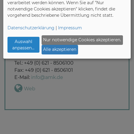
verarbeitet werden können. Wenn Sie auf "Nur
ermöglicht eine effektive Kooperation zur
notwendige Cookies akzeptieren" klicken, findet die
Optimierung des Produktes Einbauküche.
vorgehend beschriebene Übermittlung nicht statt.
Datenschutzerklärung
|
Impressum
Arbeitsgemeinschaft Die Moderne Küche
Nur notwendige Cookies akzeptieren.
e.V. (AMK)
Auswahl
anpassen
...
Harrlachweg 4
Alle akzeptieren
68163 Mannheim
Tel.: +49 (0) 621 - 8506100
Fax: +49 (0) 621 - 8506101
E-Mail:
info@amk.de
Web