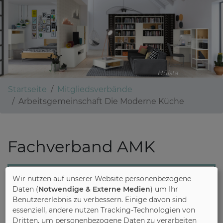
Hülsta
Startseite
Mitgliedsverbände
Arbeitsgemeinschaft Die Moderne Küche
Fachverband AMK
Wir nutzen auf unserer Website personenbezogene
Arbeitsgemeinschaft Die
Daten (
Notwendige & Externe Medien
) um Ihr
Moderne Küche e. V. (AMK)
Benutzererlebnis zu verbessern. Einige davon sind
essenziell, andere nutzen Tracking-Technologien von
Dritten, um personenbezogene Daten zu verarbeiten