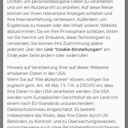
Dritten, um personenbezogene Daten zu verarbeiten
und um ein Nutzerprofil zu erstellen. Auf diese Weise
können wir Ihnen relevantere Anzeigen schalten und
11.03.2026
Ihre Interneterfahrung verbessern. Außerdem, um
Initiative Pro Massivholz (IPM)
Ergebnisse zu messen oder den Inhalt unserer Website
Flurmöbel aus Massivholz
abzustimmen. Da wir Ihre Privatsphäre schätzen, bitten
wir Sie hiermit um Erlaubnis, diese Technologien zu
verwenden. Sie können Ihre Zustimmung später
jederzeit über den
Link "Cookie-Einstellungen"
am
Ende jeder Seite ändern oder widerrufen.
Hinweis auf Verarbeitung Ihrer auf dieser Webseite
erhobenen Daten in den USA:
Wenn Sie auf "Alle akzeptieren" klicken, willigen Sie
zugleich gem. Art. 49 Abs. 1 S. 1 lit. a DSGVO ein, dass
Ihre Daten in den USA verarbeitet werden. Die USA
werden vom Europäischen Gerichtshof als ein Land mit
einem nach EU-Standards unzureichendem
Datenschutzniveau eingeschätzt. Es besteht
insbesondere das Risiko, dass Ihre Daten durch US-
Behörden, zu Kontroll- und zu Überwachungszwecken,
möglicherweise auch ohne Rechtsbehelfsmöglichkeiten,