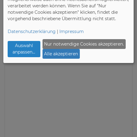
verarbeitet werden können. Wenn Sie auf "Nur
09.03.2026
notwendige Cookies akzeptieren" klicken, findet die
Deutsche Gütegemeinschaft Möbel e.V. (DGM)
vorgehend beschriebene Übermittlung nicht statt.
Kinderzimmermöbel mit
Verantwortung auswählen
Datenschutzerklärung
|
Impressum
Nur notwendige Cookies akzeptieren.
Auswahl
anpassen
...
Alle akzeptieren