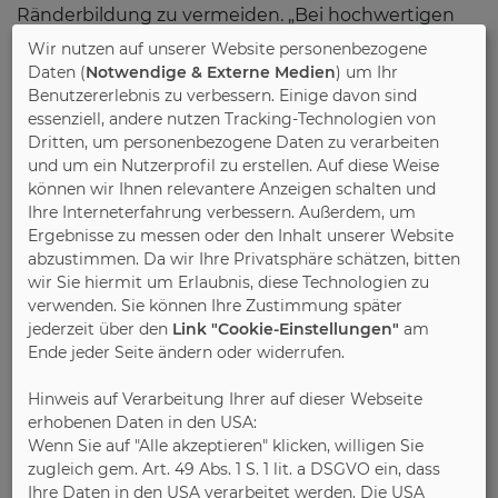
Ränderbildung zu vermeiden. „Bei hochwertigen
Möbeln besteht häufig auch die Möglichkeit, den
Wir nutzen auf unserer Website personenbezogene
Textilbezug abzunehmen und in der
Daten (
Notwendige & Externe Medien
) um Ihr
Waschmaschine zu reinigen. Der Verbraucher sollte
Benutzererlebnis zu verbessern. Einige davon sind
essenziell, andere nutzen Tracking-Technologien von
dabei auf die Produktinformationen achten und am
Dritten, um personenbezogene Daten zu verarbeiten
besten auch schon beim Kauf nach Reinigungs-
und um ein Nutzerprofil zu erstellen. Auf diese Weise
und Pflegetipps für sein Möbelstück fragen“,
können wir Ihnen relevantere Anzeigen schalten und
empfiehlt Winning.
Ihre Interneterfahrung verbessern. Außerdem, um
Ergebnisse zu messen oder den Inhalt unserer Website
Tipps für die regelmäßige Textilpflege
abzustimmen. Da wir Ihre Privatsphäre schätzen, bitten
Wer lange Freude an seinen neuen Stühlen oder
wir Sie hiermit um Erlaubnis, diese Technologien zu
verwenden. Sie können Ihre Zustimmung später
Polstermöbeln haben möchte, sollte beim Kauf auf
jederzeit über den
Link "Cookie-Einstellungen"
am
Qualität achten, muss aber seine Möbel im
Ende jeder Seite ändern oder widerrufen.
Anschluss auch regelmäßig pflegen. „Mindestens
einmal pro Monat sollte die Textiloberfläche bei
Hinweis auf Verarbeitung Ihrer auf dieser Webseite
geringer Saugstärke mit einer Polsterdüse
erhobenen Daten in den USA:
abgesaugt werden, denn schon kleine
Wenn Sie auf "Alle akzeptieren" klicken, willigen Sie
Verunreinigungen können dafür sorgen, dass die
zugleich gem. Art. 49 Abs. 1 S. 1 lit. a DSGVO ein, dass
Ihre Daten in den USA verarbeitet werden. Die USA
Textilfasern schneller verschleißen“, so der