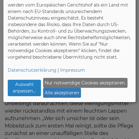
werden vom Europäischen Gerichtshof als ein Land mit
Möbelexperte. Das kann passieren, wenn Staub,
einem nach EU-Standards unzureichendem
Krümel & Co. zwischen Möbeloberfläche und Körper
Datenschutzniveau eingeschätzt. Es besteht
mit Druck hin und her bewegt und die Textilien
insbesondere das Risiko, dass Ihre Daten durch US-
dadurch gescheuert werden. Das Absaugen
Behörden, zu Kontroll- und zu Überwachungszwecken,
kommt sowohl dem Möbelstück, als auch der
möglicherweise auch ohne Rechtsbehelfsmöglichkeiten,
Kleidung zugute.
verarbeitet werden können. Wenn Sie auf "Nur
notwendige Cookies akzeptieren" klicken, findet die
vorgehend beschriebene Übermittlung nicht statt.
Für die weitere Auffrischung der natürlichen oder
künstlichen Fasern kann der Stoff mit einem
Datenschutzerklärung
|
Impressum
feuchten (nicht tropfnassen) Fensterleder
vorsichtig in Strichrichtung abgewischt werden.
Nur notwendige Cookies akzeptieren.
Auswahl
Wer hierbei ein wenig Neutralseife oder
anpassen
...
Alle akzeptieren
Feinwaschmittel verwenden möchte, sollte
unbedingt darauf achten, diese Reinigungsmittel
wieder rückstandlos mit einem feuchten Lappen
aufzunehmen. „Wer sich unsicher ist oder sein
Möbelstück zum ersten Mal reinigt, sollte die Pflege
zunächst an einer unauffälligen Stelle des