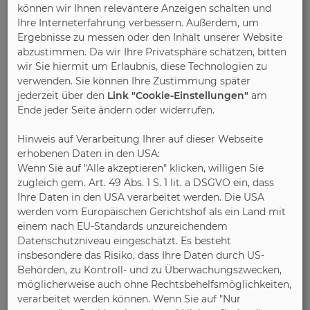
können wir Ihnen relevantere Anzeigen schalten und
Das ebenfalls wichtige Kriterium Design muss bei
Ihre Interneterfahrung verbessern. Außerdem, um
teuren wie preiswerten Kindermöbeln ästhetische
Ergebnisse zu messen oder den Inhalt unserer Website
Standards erfüllen, muss eine ordentliche
abzustimmen. Da wir Ihre Privatsphäre schätzen, bitten
Formensprache haben und die durch den Preis
wir Sie hiermit um Erlaubnis, diese Technologien zu
versprochene Qualität einhalten. Zu „piefige“,
verwenden. Sie können Ihre Zustimmung später
jederzeit über den
Link "Cookie-Einstellungen"
am
altmodische, steife oder langweilige Kindermöbel
Ende jeder Seite ändern oder widerrufen.
haben derzeit keine gute Marktperformance.
Hinweis auf Verarbeitung Ihrer auf dieser Webseite
Sind die rationalen Kriterien klar, geht es um die
erhobenen Daten in den USA:
Auswahl des Stils. Wohn-Stil hängt eng mit dem
Wenn Sie auf "Alle akzeptieren" klicken, willigen Sie
gewünschten Lebensgefühl zusammen. Die
zugleich gem. Art. 49 Abs. 1 S. 1 lit. a DSGVO ein, dass
Beschleunigung der Gegenwart führt zur
Ihre Daten in den USA verarbeitet werden. Die USA
werden vom Europäischen Gerichtshof als ein Land mit
Modernität von Altbewährtem. Im aktuellen
einem nach EU-Standards unzureichendem
Kindermöbelangebot überwiegen daher Möbel und
Datenschutzniveau eingeschätzt. Es besteht
Einrichtungsgegenstände, die romantisch, leicht,
insbesondere das Risiko, dass Ihre Daten durch US-
manchmal märchenhaft und träumerisch anmuten.
Behörden, zu Kontroll- und zu Überwachungszwecken,
Das Idyll ist die Gegenwelt zur harten Realität. Wer
möglicherweise auch ohne Rechtsbehelfsmöglichkeiten,
heute ein Kind bekommt, will es behüten und
verarbeitet werden können. Wenn Sie auf "Nur