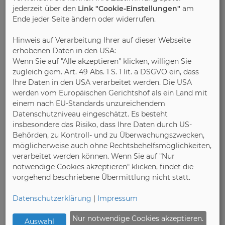
haben die Gäste meist ein Gesprächsthema, wenn
jederzeit über den
Link "Cookie-Einstellungen"
am
Ende jeder Seite ändern oder widerrufen.
sie gemeinsam diskutieren, wer denn auf der Bank
und an welcher Stelle sitzen möchte. Außerdem
Hinweis auf Verarbeitung Ihrer auf dieser Webseite
bietet die Eckbank guten Sichtkontakt und lädt
erhobenen Daten in den USA:
zum Klönen ein. Wer nur zu zweit auf ihr Platz
Wenn Sie auf "Alle akzeptieren" klicken, willigen Sie
nimmt, kann außerdem auch mal die Füße
zugleich gem. Art. 49 Abs. 1 S. 1 lit. a DSGVO ein, dass
hochlegen.
Ihre Daten in den USA verarbeitet werden. Die USA
werden vom Europäischen Gerichtshof als ein Land mit
einem nach EU-Standards unzureichendem
Je nach persönlichem Geschmack kann die
Datenschutzniveau eingeschätzt. Es besteht
Grundausstattung des Essbereichs sehr individuell
insbesondere das Risiko, dass Ihre Daten durch US-
ausfallen. Manche Menschen wollen sechs
Behörden, zu Kontroll- und zu Überwachungszwecken,
verschiedene Esssessel besitzen, in
möglicherweise auch ohne Rechtsbehelfsmöglichkeiten,
unterschiedlichen Farben, Dessins oder Formen.
verarbeitet werden können. Wenn Sie auf "Nur
Andere bevorzugen lieber sechsmal ein und
notwendige Cookies akzeptieren" klicken, findet die
dasselbe Modell. Hinzu kommen
vorgehend beschriebene Übermittlung nicht statt.
Dekorationsgegenstände und Accessoires, die den
Datenschutzerklärung
|
Impressum
Gesamteindruck des Essbereichs stark prägen
können. Dekoration kann an Urlaub erinnern, an
Nur notwendige Cookies akzeptieren.
Auswahl
Jahreszeiten, an religiöse oder private Feste.