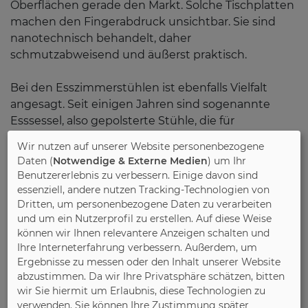
Oberflächen gerade den Markt. Solche Tischplatten
machen den Fingerabdruck unsichtbar. Sie sind
nanotechnisch behandelt, daher
schmutzabweisend und äußerst praktisch.
Bei den Esszimmerstühlen ist ebenfalls Vielfalt
angesagt. Seit einigen Jahren sind sogenannte
Esssessel, also gepolsterte Stühle, die für
komfortables Sitzen sorgen en vogue. Ein
Wir nutzen auf unserer Website personenbezogene
moderner Esssessel ist heute ein komplexes Möbel.
Daten (
Notwendige & Externe Medien
) um Ihr
Sein Gestell ist meist dynamisch, seine Polsterung
Benutzererlebnis zu verbessern. Einige davon sind
auf langes Sitzen ausgerichtet und sein Bezugsstoff
essenziell, andere nutzen Tracking-Technologien von
schmutzabweisend oder abwischbar. Der moderne
Dritten, um personenbezogene Daten zu verarbeiten
und um ein Nutzerprofil zu erstellen. Auf diese Weise
Esssessel ähnelt alles in allem dem ergonomisch
können wir Ihnen relevantere Anzeigen schalten und
ausgereiften Bürostuhl und trägt somit zum
Ihre Interneterfahrung verbessern. Außerdem, um
gesunden Sitzen bei. Neben den bequemen
Ergebnisse zu messen oder den Inhalt unserer Website
Esssesseln kommt die gemütliche Essbank oder
abzustimmen. Da wir Ihre Privatsphäre schätzen, bitten
auch Polsterbank im aktuellen Angebot zum
wir Sie hiermit um Erlaubnis, diese Technologien zu
Esstisch dazu. Schon bei der Sitzplatzauswahl
verwenden. Sie können Ihre Zustimmung später