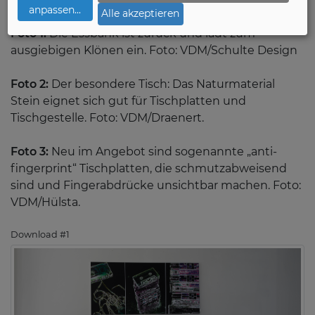
anpassen
...
Alle akzeptieren
Foto 1:
Die Essbank ist zurück und lädt zum
ausgiebigen Klönen ein. Foto: VDM/Schulte Design
Foto 2:
Der besondere Tisch: Das Naturmaterial
Stein eignet sich gut für Tischplatten und
Tischgestelle. Foto: VDM/Draenert.
Foto 3:
Neu im Angebot sind sogenannte „anti-
fingerprint“ Tischplatten, die schmutzabweisend
sind und Fingerabdrücke unsichtbar machen. Foto:
VDM/Hülsta.
Download #1