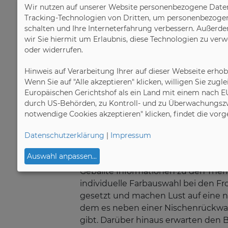
Wir nutzen auf unserer Website personenbezogene Daten
Über 2.000 Fachge
Tracking-Technologien von Dritten, um personenbezogene 
schalten und Ihre Interneterfahrung verbessern. Außerde
Bundesweiter Aktionstag
wir Sie hiermit um Erlaubnis, diese Technologien zu ver
oder widerrufen.
19.09.2018
Hinweis auf Verarbeitung Ihrer auf dieser Webseite erho
Mannheim, 19.09.2018. Der Countdo
Wenn Sie auf "Alle akzeptieren" klicken, willigen Sie zug
Küche“. Er findet in diesem Jahr a
Europäischen Gerichtshof als ein Land mit einem nach E
mitwirkenden Küchenfachgeschäft
durch US-Behörden, zu Kontroll- und zu Überwachungszw
Küchenfachabteilung bundesweit st
notwendige Cookies akzeptieren" klicken, findet die vor
diejenigen, die es noch werden wol
Tag die Neuheiten hautnah anzuseh
Datenschutzerklärung
|
Impressum
e.V. (AMK). Der bundesweite Aktion
Auswahl anpassen
...
Geballte Informationen zu den The
individuelle Farbauswahl bei den 
gesetzt und machen Lust auf eine ne
dem es neben einer Nischenrückwan
gibt. Darüber hinaus erwarten den 