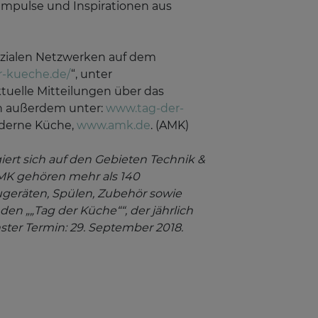
Impulse und Inspirationen aus
sozialen Netzwerken auf dem
r-kueche.de/
“, unter
ktuelle Mitteilungen über das
ch außerdem unter:
www.tag-der-
oderne Küche,
www.amk.de
. (AMK)
ert sich auf den Gebieten Technik &
AMK gehören mehr als 140
ugeräten, Spülen, Zubehör sowie
en „„Tag der Küche““, der jährlich
ter Termin: 29. September 2018.