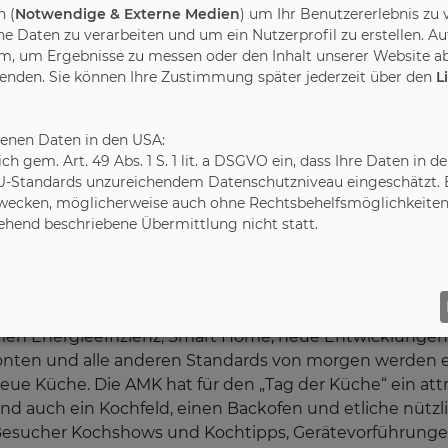
 (
Notwendige & Externe Medien
) um Ihr Benutzererlebnis zu 
schäfte öffnen am „Tag der
Daten zu verarbeiten und um ein Nutzerprofil zu erstellen. Au
m, um Ergebnisse zu messen oder den Inhalt unserer Website ab
 am Samstag, 29. September
wenden. Sie können Ihre Zustimmung später jederzeit über den
L
benen Daten in den USA:
wn läuft: In wenigen Tagen ist wieder „Tag der
leich gem. Art. 49 Abs. 1 S. 1 lit. a DSGVO ein, dass Ihre Daten 
m Samstag, 29. September, in über 2.000
U-Standards unzureichendem Datenschutzniveau eingeschätzt. Es
en, Küchenstudios und Möbelhändlern mit
ecken, möglicherweise auch ohne Rechtsbehelfsmöglichkeiten,
att. „Alle Küchenfans und vor allem
gehend beschriebene Übermittlung nicht statt.
len, sind herzlich eingeladen, sich an diesem
en“, empfiehlt Volker Irle, Geschäftsführer der Arb
stag obliegt der Federführung der AMK und findet bere
men Energieeffizienz, Smart Home, neue Entwicklungen
Fronten und alle anderen Standards von morgen werden
ue Küche. Die AMK hat für den „Tag der Küche“ ein attra
d auch ein Kochfeld, einen Backofen und etliche nütz
Besucher Kochshows und Kochtipps, Gerätevorführungen