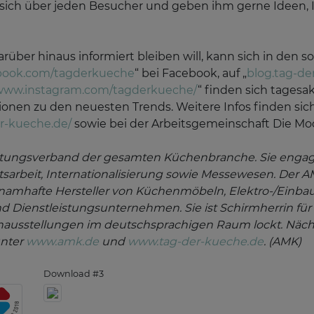
 sich über jeden Besucher und geben ihm gerne Ideen, 
über hinaus informiert bleiben will, kann sich in den 
book.com/tagderkueche
“ bei Facebook, auf „
blog.tag-de
www.instagram.com/tagderkueche/
“ finden sich tagesa
ionen zu den neuesten Trends. Weitere Infos finden si
-kueche.de/
sowie bei der Arbeitsgemeinschaft Die M
istungsverband der gesamten Küchenbranche. Sie engagi
tsarbeit, Internationalisierung sowie Messewesen. Der 
 namhafte Hersteller von Küchenmöbeln, Elektro-/Einba
d Dienstleistungsunternehmen. Sie ist Schirmherrin für d
enausstellungen im deutschsprachigen Raum lockt. Nächs
unter
www.amk.de
und
www.tag-der-kueche.de
. (AMK)
Download #3