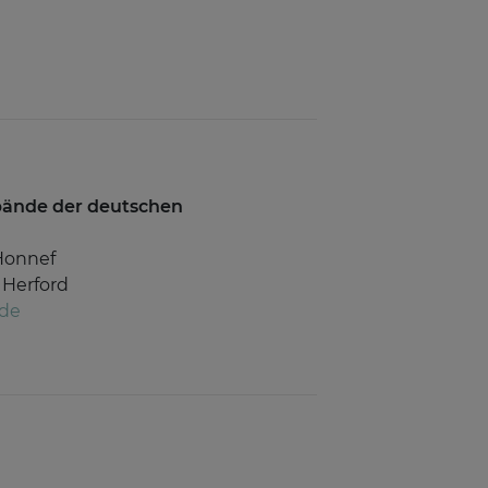
rbände der deutschen
Honnef
 Herford
.de