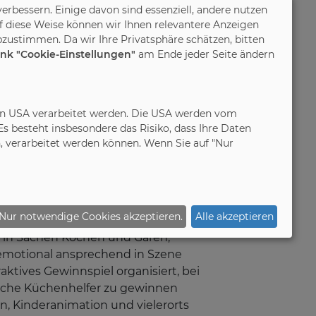
verbessern. Einige davon sind essenziell, andere nutzen
 Küche“ 2018
f diese Weise können wir Ihnen relevantere Anzeigen
zustimmen. Da wir Ihre Privatsphäre schätzen, bitten
ink "Cookie-Einstellungen"
am Ende jeder Seite ändern
in den USA verarbeitet werden. Die USA werden vom
 besteht insbesondere das Risiko, dass Ihre Daten
 verarbeitet werden können. Wenn Sie auf "Nur
eitsgemeinschaft Die Moderne Küche
its zum 19. Mal statt.
Nur notwendige Cookies akzeptieren.
Alle akzeptieren
 in Sachen Kochen und Garen,
 emotional ansprechend in Szene
ktives Gewinnspiel organisiert, bei
liche Küchenhelfer zu gewinnen
, Kinderanimation und vielerorts