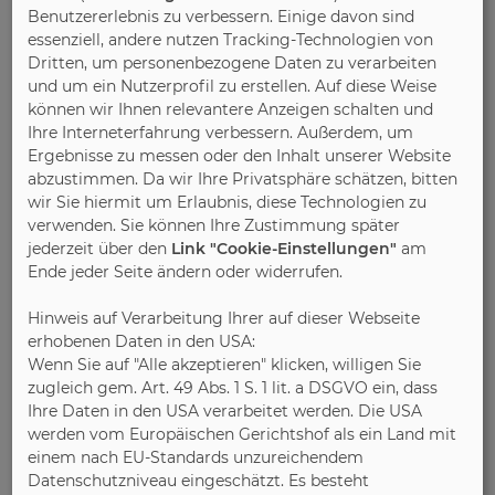
die Gesamtfläche des Waldes heute auf rund 31
Benutzererlebnis zu verbessern. Einige davon sind
Prozent der Fläche Deutschlands und hat sich im
essenziell, andere nutzen Tracking-Technologien von
Vergleich zur vorherigen Dekade leicht vergrößert.
Dritten, um personenbezogene Daten zu verarbeiten
und um ein Nutzerprofil zu erstellen. Auf diese Weise
Die Sorge um einen Waldverlust durch Möbelkauf
können wir Ihnen relevantere Anzeigen schalten und
ist damit unbegründet. „Daher können Verbraucher
Ihre Interneterfahrung verbessern. Außerdem, um
sorglos auf Möbel, Fertighäuser und Parkett aus
Ergebnisse zu messen oder den Inhalt unserer Website
Massivholz setzen und sorgen damit aktiv für den
abzustimmen. Da wir Ihre Privatsphäre schätzen, bitten
Naturschutz“, schließt Ruf. IPM/RS
wir Sie hiermit um Erlaubnis, diese Technologien zu
verwenden. Sie können Ihre Zustimmung später
Bild 1:
Möbel aus Massivholz besitzen eine
jederzeit über den
Link "Cookie-Einstellungen"
am
Ende jeder Seite ändern oder widerrufen.
ausgeglichene Ökobilanz und tragen damit zum
Naturschutz bei. Foto: IPM/Wimmer
Hinweis auf Verarbeitung Ihrer auf dieser Webseite
Wohnkollektionen
erhobenen Daten in den USA:
Wenn Sie auf "Alle akzeptieren" klicken, willigen Sie
Bild 2:
In der Möbelindustrie finden sich heute rund
zugleich gem. Art. 49 Abs. 1 S. 1 lit. a DSGVO ein, dass
30 verschiedene heimische Holzarten, von Fichte
Ihre Daten in den USA verarbeitet werden. Die USA
über Eiche bis hin zum Nussbaum. Foto:
werden vom Europäischen Gerichtshof als ein Land mit
einem nach EU-Standards unzureichendem
IPM/Voglauer
Datenschutzniveau eingeschätzt. Es besteht