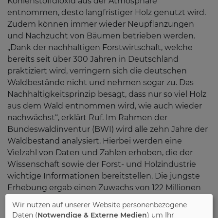
Kohlenstoffdioxid aus der Atmosphäre
entnommen, desto langfristiger Holz genutzt wird.
Zudem können immer wieder Neupflanzungen
und Nachzucht von Bäumen betrieben werden.
„Dank der nachhaltigen Forstwirtschaft, welche
bereits seit über 300 Jahren in Deutschland
praktiziert wird, verringern sich die deutschen
Waldbestände nicht und nehmen sogar zu. Das
Nachhaltigkeitsprinzip besagt, dass nur so viel Holz
aus dem Wald entnommen wird, wie auch wieder
nachwächst“, erklärt Ruf. Im Rahmen der
Bundeswaldinventur (BWI) wird alle zehn Jahre der
Waldbestand analysiert. Hierbei werden eine
Vielzahl von Daten und Zahlen erhoben, die der
Wissenschaft sowie der Forst- und Holzindustrie
wichtige Informationen bereitstellen. Die jüngste
Erhebung ergab einen Zuwachs von 122 Millionen
Kubikmetern Holz, während lediglich 76 Millionen
Wir nutzen auf unserer Website personenbezogene
Kubikmeter geerntet wurden. Somit beläuft sich
Daten (
Notwendige & Externe Medien
) um Ihr