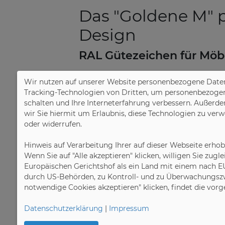
Das "Goldene M" p
Design
RAL Gütezeichen für Möb
07.11.2019
Wir nutzen auf unserer Website personenbezogene Daten
Fürth. Das RAL Gütezeichen Möbel 
Tracking-Technologien von Dritten, um personenbezogene 
schalten und Ihre Interneterfahrung verbessern. Außerde
geprüfte Möbel. Die Gütesicherun
wir Sie hiermit um Erlaubnis, diese Technologien zu ver
Badezimmermöbel, Tische, Stühle,
oder widerrufen.
Matratzen, aber auch Büro- und O
Vergeben wird das Gütezeichen se
Hinweis auf Verarbeitung Ihrer auf dieser Webseite erho
Möbel (DGM), die in Kooperation m
Wenn Sie auf "Alle akzeptieren" klicken, willigen Sie zug
des „Goldenen M“ angepasst hat. "D
Europäischen Gerichtshof als ein Land mit einem nach E
Gütezeichen wird ihr Wiedererken
durch US-Behörden, zu Kontroll- und zu Überwachungszw
notwendige Cookies akzeptieren" klicken, findet die vor
und davon wird auch die Wahrnehm
DGM-Geschäftsführer Jochen Winn
Datenschutzerklärung
|
Impressum
Selbst durch Probesitzen, Fühlen u