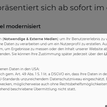
räsentiert sich ab sofort im
el modernisiert
 (
Notwendige & Externe Medien
) um Ihr Benutzererlebnis zu 
steht als Nachweis für hochwertige und neutral
Daten zu verarbeiten und um ein Nutzerprofil zu erstellen. Au
m, um Ergebnisse zu messen oder den Inhalt unserer Website ab
g umfasst Schrankmöbel, Küchen und
wenden. Sie können Ihre Zustimmung später jederzeit über den
L
 Eckbänke, Polstermöbel, (Wasser-)Betten und
bjektmöbel, Schulmöbel sowie Außenmöbel.
it 1964 von der Deutschen Gütegemeinschaft
benen Daten in den USA:
it dem RAL Institut nun die äußere Erscheinung
leich gem. Art. 49 Abs. 1 S. 1 lit. a DSGVO ein, dass Ihre Daten 
urch die Vereinheitlichung aller RAL
U-Standards unzureichendem Datenschutzniveau eingeschätzt. Es
nungswert beim Verbraucher weiter steigen
ecken, möglicherweise auch ohne Rechtsbehelfsmöglichkeiten,
gehend beschriebene Übermittlung nicht statt.
ung unseres Gütezeichens profitieren", so
ing.
nd Riechen kann der Endverbraucher die Qualität