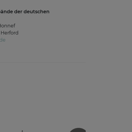
rbände der deutschen
Honnef
 Herford
.de