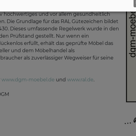
d beurteilen. Das „Goldene M“ gibt ihm die
iv hochwertiges und vor allem gesundheitlich
. Die Grundlage für das RAL Gütezeichen bildet
 430. Dieses umfassende Regelwerk wurde in den
den Prüfstand gestellt. Nur wenn ein
ückenlos erfüllt, erhält das geprüfte Möbel das
eller und dem Möbelhandel als
aucher als zuverlässiger Wegweiser für seine
r
www.dgm-moebel.de
und
www.ral.de
.
 DGM