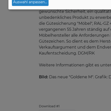
Auswahl anpassen
...
eines Möbelstücks nicht abschließen
gewünschte Sicherheit, ein qualitat
unbedenkliches Produkt zu erwerben
die Gütesicherung "Möbel", RAL-GZ
vergangenen 55 Jahren ständig auf 
Möbelhersteller alle Anforderungen l
Gütezeichen. So dient es dem Herst
Verkaufsargument und dem Endverbr
Kaufentscheidung. DGM/RK
Weitere Informationen gibt es unte
Bild:
Das neue "Goldene M". Grafik:
Download #1