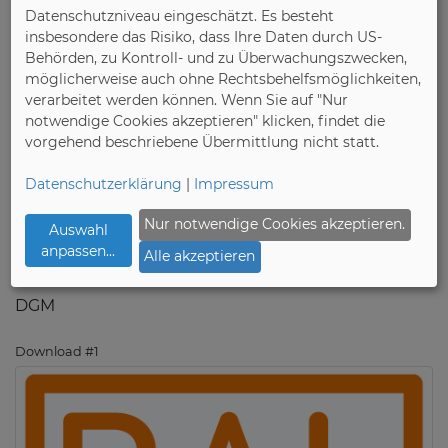
Datenschutzniveau eingeschätzt. Es besteht
und dies von unabhängigen Prüflaboren
insbesondere das Risiko, dass Ihre Daten durch US-
bescheinigen zu lassen. Unternehmen, die
Behörden, zu Kontroll- und zu Überwachungszwecken,
vollumfänglich die Gütesicherung einhalten, dürfen
möglicherweise auch ohne Rechtsbehelfsmöglichkeiten,
ihre Möbel mit dem 'Goldenen M' bewerben. Solche
verarbeitet werden können. Wenn Sie auf "Nur
gütegesicherten Möbel sind durch das Goldene M
notwendige Cookies akzeptieren" klicken, findet die
für den Endverbraucher als nachweislich zuverlässig
vorgehend beschriebene Übermittlung nicht statt.
und qualitätsgeprüft erkennbar, so Winning.
Datenschutzerklärung
|
Impressum
Weitere Informationen gibt es unter www.dgm-
Nur notwendige Cookies akzeptieren.
Auswahl
moebel.de.
anpassen
...
Alle akzeptieren
Bild:
Das RAL Gütezeichen 'Goldenes M'. Grafik:
DGM
Download #1