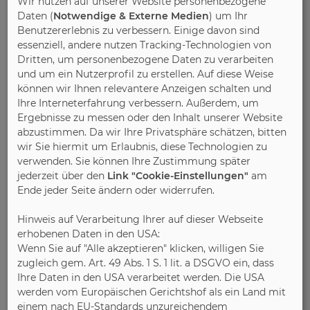
Wir nutzen auf unserer Website personenbezogene
Fremdüberwachungsprüfungen und die
Daten (
Notwendige & Externe Medien
) um Ihr
Mitgliederverwaltung spiegeln die
Benutzererlebnis zu verbessern. Einige davon sind
ordnungsgemäße Arbeit der Gütegemeinschaft
essenziell, andere nutzen Tracking-Technologien von
wieder", heißt es in dem Monitoring-Bericht. Es
Dritten, um personenbezogene Daten zu verarbeiten
wurden keine Korrekturmaßnahmen oder sonstige
und um ein Nutzerprofil zu erstellen. Auf diese Weise
können wir Ihnen relevantere Anzeigen schalten und
Maßnahmen festgelegt.
Ihre Interneterfahrung verbessern. Außerdem, um
Ergebnisse zu messen oder den Inhalt unserer Website
Auf Grundlage der Gütesicherung Möbel, RAL-GZ
abzustimmen. Da wir Ihre Privatsphäre schätzen, bitten
430, vergibt die DGM das 'Goldene M' an
wir Sie hiermit um Erlaubnis, diese Technologien zu
Unternehmen, die sich verpflichten, vorbehaltlos
verwenden. Sie können Ihre Zustimmung später
die Satzungs- und Zeichenunterlage der
jederzeit über den
Link "Cookie-Einstellungen"
am
Gütegemeinschaft anzuerkennen. Insgesamt
Ende jeder Seite ändern oder widerrufen.
umfasst die DGM 134 Mitgliedsunternehmen – 96
Hinweis auf Verarbeitung Ihrer auf dieser Webseite
davon sind Möbelhersteller, 38 sind fördernde
erhobenen Daten in den USA:
Mitglieder wie Zulieferer und Prüfinstitute. Die
Wenn Sie auf "Alle akzeptieren" klicken, willigen Sie
Hersteller verpflichten sich, die vorgegebenen
zugleich gem. Art. 49 Abs. 1 S. 1 lit. a DSGVO ein, dass
Bestimmungen zur Stabilität, Langlebigkeit und
Ihre Daten in den USA verarbeitet werden. Die USA
Sicherheit sowie zur einwandfreien Funktion und
werden vom Europäischen Gerichtshof als ein Land mit
Gesundheitsverträglichkeit ihrer Möbel einzuhalten
einem nach EU-Standards unzureichendem