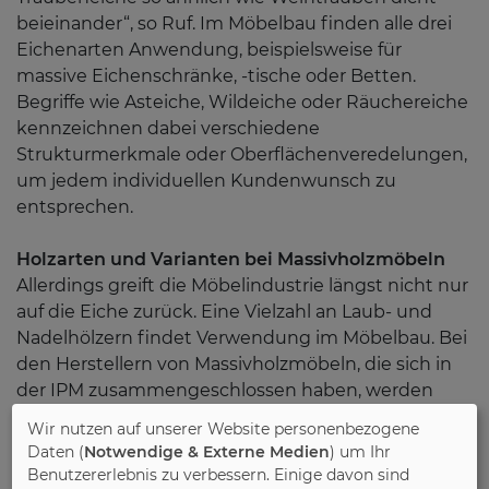
beieinander“, so Ruf. Im Möbelbau finden alle drei
Eichenarten Anwendung, beispielsweise für
massive Eichenschränke, -tische oder Betten.
Begriffe wie Asteiche, Wildeiche oder Räuchereiche
kennzeichnen dabei verschiedene
Strukturmerkmale oder Oberflächenveredelungen,
um jedem individuellen Kundenwunsch zu
entsprechen.
Holzarten und Varianten bei Massivholzmöbeln
Allerdings greift die Möbelindustrie längst nicht nur
auf die Eiche zurück. Eine Vielzahl an Laub- und
Nadelhölzern findet Verwendung im Möbelbau. Bei
den Herstellern von Massivholzmöbeln, die sich in
der IPM zusammengeschlossen haben, werden
beispielsweise auch die Rotbuche, die Gemeine
Wir nutzen auf unserer Website personenbezogene
Esche, die Echte Walnuss, die Rot-Erle oder auch
Daten (
Notwendige & Externe Medien
) um Ihr
die Europäische Lärche häufig nachgefragt, zählt
Benutzererlebnis zu verbessern. Einige davon sind