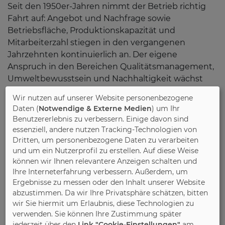
Seit den 1950er-Jahren nimmt der Betrieb richtig
Fahrt auf: Angebot und Nachfrage sowie
Betriebsfläche, Produktionskapazität und
Mitarbeiterzahl stiegen in den vergangenen
Jahrzehnten kontinuierlich an. Der eigene
Anspruch in den Bereichen Qualitätsmanagement,
Umweltbewusstsein und Nachhaltigkeit wächst
ebenfalls bis heute. „Die Selbstverpflichtung zur
Wir nutzen auf unserer Website personenbezogene
Einhaltung der strengen und transparenten
Daten (
Notwendige & Externe Medien
) um Ihr
Anforderungen der DGM war ein logischer nächster
Benutzererlebnis zu verbessern. Einige davon sind
Schritt, den das Unternehmen ohne großen
essenziell, andere nutzen Tracking-Technologien von
Mehraufwand gehen konnte“, betont Winning.
Dritten, um personenbezogene Daten zu verarbeiten
und um ein Nutzerprofil zu erstellen. Auf diese Weise
können wir Ihnen relevantere Anzeigen schalten und
Sichergestellt wird die Einhaltung der RAL-GZ 430
Ihre Interneterfahrung verbessern. Außerdem, um
in unabhängigen Prüflaboren, wo die PRIESS-Möbel
Ergebnisse zu messen oder den Inhalt unserer Website
auf Herz und Nieren untersucht wurden. Diese
abzustimmen. Da wir Ihre Privatsphäre schätzen, bitten
Laboruntersuchungen werden regelmäßig
wir Sie hiermit um Erlaubnis, diese Technologien zu
wiederholt und die Güte- und Prüfbestimmungen
verwenden. Sie können Ihre Zustimmung später
stets an den Stand der Technik angepasst, damit
jederzeit über den
Link "Cookie-Einstellungen"
am