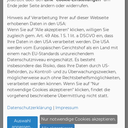
Ende jeder Seite ändern oder widerrufen.
das „Goldene M“ fortwährend eine zuverlässige
Entscheidungshilfe beim Möbelkauf darstellt.
Hinweis auf Verarbeitung Ihrer auf dieser Webseite
„Unser RAL Gütezeichen ist der umfassendste
erhobenen Daten in den USA:
Nachweis über Möbelqualität in Europa. Die Firma
Wenn Sie auf "Alle akzeptieren" klicken, willigen Sie
PRIESS hat es sich verdient, dass wir sie damit
zugleich gem. Art. 49 Abs. 1 S. 1 lit. a DSGVO ein, dass
auszeichnen und diesen Verdienst für den
Ihre Daten in den USA verarbeitet werden. Die USA
Endverbraucher deutlich sichtbar machen“, so
werden vom Europäischen Gerichtshof als ein Land mit
einem nach EU-Standards unzureichendem
Winning.
Datenschutzniveau eingeschätzt. Es besteht
insbesondere das Risiko, dass Ihre Daten durch US-
Über das „Goldene M“ hinaus wurde die Friedrich
Behörden, zu Kontroll- und zu Überwachungszwecken,
Priess GmbH & Co. KG jetzt außerdem mit dem
möglicherweise auch ohne Rechtsbehelfsmöglichkeiten,
neuen geografischen Herkunftsgewährzeichen
verarbeitet werden können. Wenn Sie auf "Nur
„Möbel Made in Germany“ ausgezeichnet. „Möbel
notwendige Cookies akzeptieren" klicken, findet die
Made in Germany“ bedeutet gemäß der RAL-
vorgehend beschriebene Übermittlung nicht statt.
Registrierung 0191, dass Konstruktion, Montage und
Datenschutzerklärung
|
Impressum
Qualitätsprüfung in Deutschland stattfinden.
Zudem muss der für die Qualität relevante
Nur notwendige Cookies akzeptieren.
Auswahl
Herstellungsprozess überwiegend in Deutschland
anpassen
...