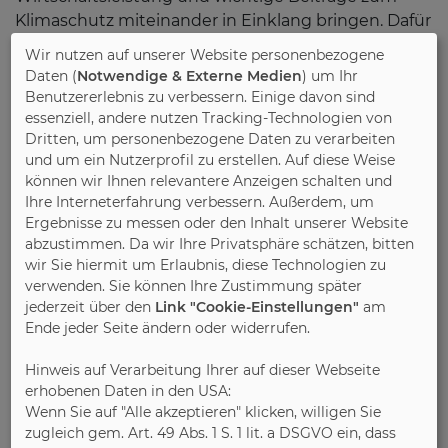
Klimaschutz miteinander in Einklang bringen. Dafür
braucht es neue Impulse im Bereich der
Wir nutzen auf unserer Website personenbezogene
Mittelstandspolitik“, so Noller.
Daten (
Notwendige & Externe Medien
) um Ihr
Benutzererlebnis zu verbessern. Einige davon sind
Christian Freiherr von Stetten unterstrich die
essenziell, andere nutzen Tracking-Technologien von
Dritten, um personenbezogene Daten zu verarbeiten
Position seiner Fraktion, dass Wohneigentum eine
und um ein Nutzerprofil zu erstellen. Auf diese Weise
wichtige Säule der Altersvorsorge für die Menschen
können wir Ihnen relevantere Anzeigen schalten und
in Deutschland ist und lobte die
Ihre Interneterfahrung verbessern. Außerdem, um
Fertighausindustrie für ihren Beitrag zur
Ergebnisse zu messen oder den Inhalt unserer Website
klimaschonenden Eigentumsbildung. Zugleich
abzustimmen. Da wir Ihre Privatsphäre schätzen, bitten
brach er eine Lanze für die freie Marktwirtschaft:
wir Sie hiermit um Erlaubnis, diese Technologien zu
„Wir wollen Ihnen die Freiheit geben, Ihre Arbeit zu
verwenden. Sie können Ihre Zustimmung später
jederzeit über den
Link "Cookie-Einstellungen"
am
tun, statt Ihnen immer neue Regeln aufzuerlegen.
Ende jeder Seite ändern oder widerrufen.
Wir brauchen in vielen Bereichen
entbürokratisierte Verfahren, um den Mittelstand
Hinweis auf Verarbeitung Ihrer auf dieser Webseite
zu fördern, statt ihn auszubremsen“, so der
erhobenen Daten in den USA:
Unionspolitiker an die BDF-Unternehmen
Wenn Sie auf "Alle akzeptieren" klicken, willigen Sie
gerichtet. BDF/FT
zugleich gem. Art. 49 Abs. 1 S. 1 lit. a DSGVO ein, dass