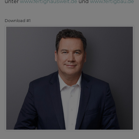
unter
www.fertighauswelt.de
und
www.fertigbau.de
Download #1