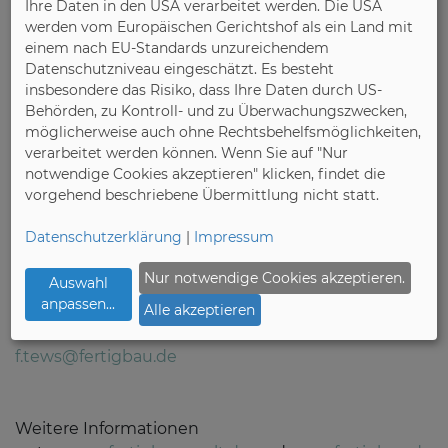
Ihre Daten in den USA verarbeitet werden. Die USA
werden vom Europäischen Gerichtshof als ein Land mit
Bild:
einem nach EU-Standards unzureichendem
Christian Freiherr von Stetten ist direkt gewählter
Datenschutzniveau eingeschätzt. Es besteht
insbesondere das Risiko, dass Ihre Daten durch US-
Abgeordneter des Wahlkreises Schwäbisch Hall –
Behörden, zu Kontroll- und zu Überwachungszwecken,
Hohenlohe.
möglicherweise auch ohne Rechtsbehelfsmöglichkeiten,
verarbeitet werden können. Wenn Sie auf "Nur
notwendige Cookies akzeptieren" klicken, findet die
vorgehend beschriebene Übermittlung nicht statt.
Pressekontakt:
Fabian Tews
Datenschutzerklärung
|
Impressum
Pressesprecher
Nur notwendige Cookies akzeptieren.
Auswahl
Bundesverband Deutscher Fertigbau e.V.
anpassen
...
Flutgraben 2, D-53604 Bad Honnef
Alle akzeptieren
Tel. +49 2224 9377-13
f.tews@fertigbau.de
Weitere Informationen