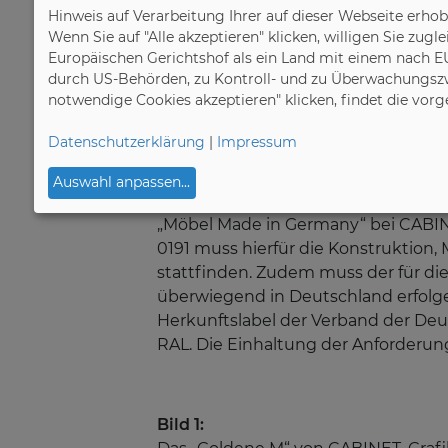
ausgeklügelter werden. Ein 60-köpf
Hinweis auf Verarbeitung Ihrer auf dieser Webseite erho
maßgefertigten Schiebetürsystemen
Wenn Sie auf "Alle akzeptieren" klicken, willigen Sie zug
Drehtüren nach Maß aus hochwertige
Europäischen Gerichtshof als ein Land mit einem nach E
durch US-Behörden, zu Kontroll- und zu Überwachungszw
als 110.000 Schranksysteme wurden 
notwendige Cookies akzeptieren" klicken, findet die vor
gefertigt. Seit der Übernahme des 
und sein Kollege Frank Nowicki die
Datenschutzerklärung
|
Impressum
Über die Anforderungen für das „Go
Auswahl anpassen
...
bereits die Einhaltung der Kriterie
„Möbel Made in Germany“ bei CABI
0191 muss hierfür die Konstruktion
stattfinden. Zudem muss der für die
überwiegend in Deutschland erfolge
Herkunftslabel der Verband der De
RAL. Die Einhaltung der Anforderu
Bild 1: