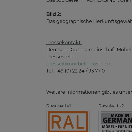
Das „Goldene M“ von CABINET. Graf
Bild 2:
Das geographische Herkunftsgewäh
Pressekontakt:
Deutsche Gütegemeinschaft Möbel 
Pressestelle
presse@moebelindustrie.de
Tel. +49 (0) 22 24 / 93 77 0
Weitere Informationen gibt es unte
Download #1
Download #2