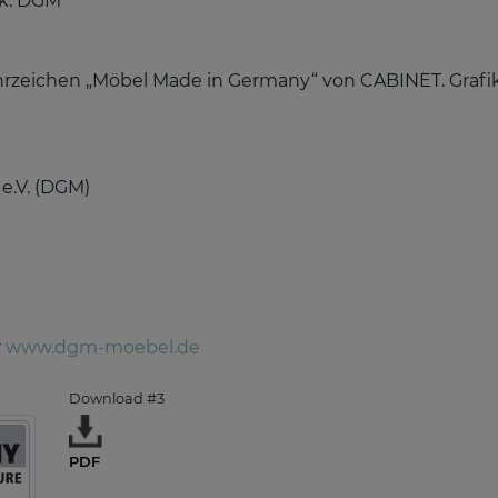
ik: DGM
rzeichen „Möbel Made in Germany“ von CABINET. Grafi
e.V. (DGM)
r
www.dgm-moebel.de
Download #3
PDF