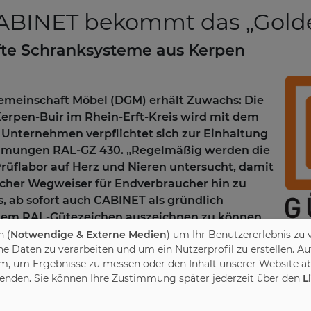
CABINET bekommt das „Gold
üfte Schranksysteme aus Kerpen
emeinschaft Möbel (DGM) erhält Zuwachs: Die
rpen-Buir im Rhein-Erft-Kreis wird mit dem
s Unternehmen verpflichtet sich zur Einhaltung
immungen RAL-GZ 430. „Regelmäßig werden die
flabor auf Herz und Nieren untersucht, damit
licher Wegweiser für Endverbraucher hin zu
s, ab sofort auch CABINET als gründlich
t dem RAL-Gütezeichen auszeichnen zu können
zlich in unseren Reihen“, sagt DGM-
 (
Notwendige & Externe Medien
) um Ihr Benutzererlebnis zu 
Daten zu verarbeiten und um ein Nutzerprofil zu erstellen. Au
m, um Ergebnisse zu messen oder den Inhalt unserer Website ab
wenden. Sie können Ihre Zustimmung später jederzeit über den
L
INET maßgefertigte Einbauschränke, die in ihrer
öglichkeiten immer vielfältiger und