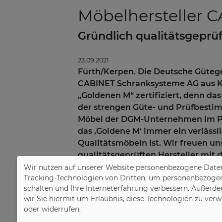
Möbelhersteller 
Gründlich qualitätsgepr
23.09.2021
Fürth/Kerpen. Die Deutsche Güteg
CABINET Schranksysteme AG aus Ke
„Goldenen M“ zertifiziert, denn da
der strengen Güte- und Prüfbest
Möbel der DGM-Unternehmen im Prü
das ‚Goldene M‘ immer ein verläss
Qualitätsmöbeln ist. Wir freuen un
qualitätsgeprüften Hersteller mi
und begrüßen das Unternehmen her
Wir nutzen auf unserer Website personenbezogene Daten
Tracking-Technologien von Dritten, um personenbezogene 
Geschäftsführer Jochen Winning.
schalten und Ihre Interneterfahrung verbessern. Außerde
wir Sie hiermit um Erlaubnis, diese Technologien zu ver
Seit über 40 Jahren entwickelt CAB
oder widerrufen.
Optik sowie ihren Funktionen und M