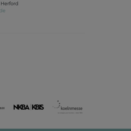
 Herford
.de