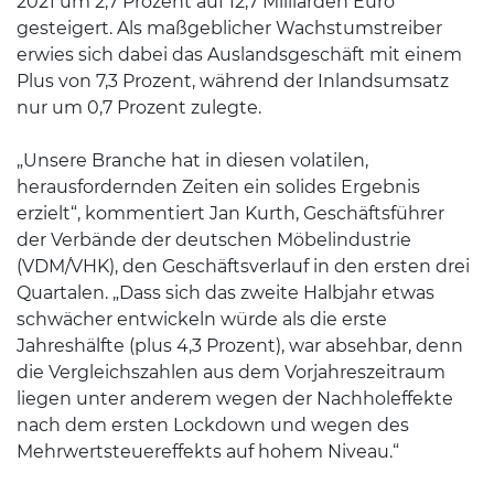
2021 um 2,7 Prozent auf 12,7 Milliarden Euro
gesteigert. Als maßgeblicher Wachstumstreiber
erwies sich dabei das Auslandsgeschäft mit einem
Plus von 7,3 Prozent, während der Inlandsumsatz
nur um 0,7 Prozent zulegte.
„Unsere Branche hat in diesen volatilen,
herausfordernden Zeiten ein solides Ergebnis
erzielt“, kommentiert Jan Kurth, Geschäftsführer
der Verbände der deutschen Möbelindustrie
(VDM/VHK), den Geschäftsverlauf in den ersten drei
Quartalen. „Dass sich das zweite Halbjahr etwas
schwächer entwickeln würde als die erste
Jahreshälfte (plus 4,3 Prozent), war absehbar, denn
die Vergleichszahlen aus dem Vorjahreszeitraum
liegen unter anderem wegen der Nachholeffekte
nach dem ersten Lockdown und wegen des
Mehrwertsteuereffekts auf hohem Niveau.“