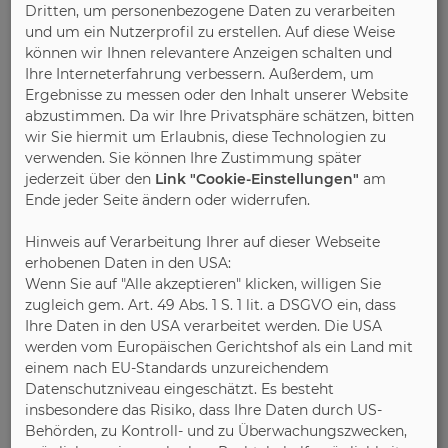
Polstermöbeln an Bedeutung – ein Beispiel sind
Dritten, um personenbezogene Daten zu verarbeiten
Bezugsstoffe aus recycelten PET-Flaschen. Ihre
und um ein Nutzerprofil zu erstellen. Auf diese Weise
angenehme Haptik erinnert an Leinen oder Wolle.
können wir Ihnen relevantere Anzeigen schalten und
Ihre Interneterfahrung verbessern. Außerdem, um
Foto: VDM/Brühl
Ergebnisse zu messen oder den Inhalt unserer Website
abzustimmen. Da wir Ihre Privatsphäre schätzen, bitten
wir Sie hiermit um Erlaubnis, diese Technologien zu
Bild 3:
verwenden. Sie können Ihre Zustimmung später
jederzeit über den
Link "Cookie-Einstellungen"
am
Beliebte Relax-Funktion: Per Knopfdruck lassen
Ende jeder Seite ändern oder widerrufen.
sich Sofaelemente in eine entspannte
Hinweis auf Verarbeitung Ihrer auf dieser Webseite
Liegeposition bringen. Foto: VDM/Himolla
erhobenen Daten in den USA:
Wenn Sie auf "Alle akzeptieren" klicken, willigen Sie
zugleich gem. Art. 49 Abs. 1 S. 1 lit. a DSGVO ein, dass
Bild 4:
Ihre Daten in den USA verarbeitet werden. Die USA
werden vom Europäischen Gerichtshof als ein Land mit
Einheitlicher Look im Ess- und Wohnbereich: Am
einem nach EU-Standards unzureichendem
Esstisch erfreuen sich gepolsterte Sitzbänke und
Datenschutzniveau eingeschätzt. Es besteht
insbesondere das Risiko, dass Ihre Daten durch US-
Ess-Sessel großer Beliebtheit. Foto: VDM/Ponsel
Behörden, zu Kontroll- und zu Überwachungszwecken,