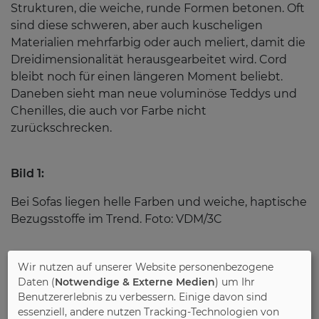
Strukturen, die weiche, runde Formen betonen. Oft
sind diese schweren, aber auch kuscheligen
Materialien mehrfarbig oder auch meliert, damit die
Dreidimensionalität herausgearbeitet wird. Cord
bleibt noch für einen längeren Moment beliebt.
Daneben sieht man neue voluminöse Teddys und
Chenilles, die auch vor Farbe nicht
zurückschrecken.
Bild 1:
Bei Sofas liegen helle Farben und weiche, haptische
Bezugsstoffe im Trend. Foto: VDM/3C
Wir nutzen auf unserer Website personenbezogene
Bild 2:
Daten (
Notwendige & Externe Medien
) um Ihr
Benutzererlebnis zu verbessern. Einige davon sind
Das Thema Nachhaltigkeit gewinnt auch bei
essenziell, andere nutzen Tracking-Technologien von