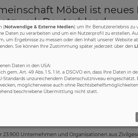
einschaft Möbel ist neues 
Netzwerk Deutschland
 (
Notwendige & Externe Medien
) um Ihr Benutzererlebnis zu 
Daten zu verarbeiten und um ein Nutzerprofil zu erstellen. Au
m, um Ergebnisse zu messen oder den Inhalt unserer Website ab
aft Möbel (DGM) unterstreicht ihr Engagement für ei
wenden. Sie können Ihre Zustimmung später jederzeit über den
L
act Netzwerk Deutschland (UN GCD) an. Mit dem Ziel
erankern, vertritt und fördert der neugegründete Vere
benen Daten in den USA:
ble Development Goals) der Vereinten Nationen (UN) so
leich gem. Art. 49 Abs. 1 S. 1 lit. a DSGVO ein, dass Ihre Daten 
bal Compact aufgestellt haben – vom Schutz der Men
U-Standards unzureichendem Datenschutzniveau eingeschätzt. Es
weltproblemen bis hin zum Eintreten gegen Korrupt
ecken, möglicherweise auch ohne Rechtsbehelfsmöglichkeiten,
gehend beschriebene Übermittlung nicht statt.
ed im Global Compact der UN und setzt sich für deren Ziel
s Global Compact anschließen, war für uns selbstverst
ustrie zu setzen und gemeinsam mit anderen Unterne
nserem Land voranzubringen“, erklärt DGM-Geschäftsfüh
er 23.900 Unternehmen und Organisationen aus Zivilgesel