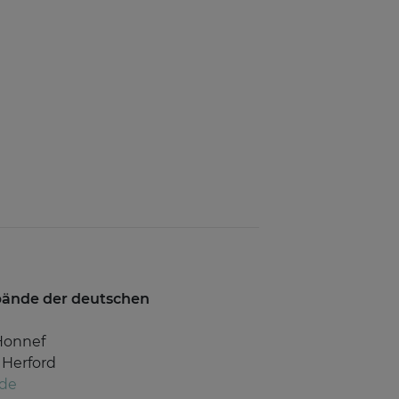
rbände der deutschen
Honnef
 Herford
.de