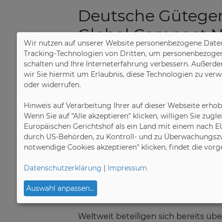
Deutsche Gütegem
Global Compact 
Wir nutzen auf unserer Website personenbezogene Daten
Tracking-Technologien von Dritten, um personenbezogene 
10.10.2023
schalten und Ihre Interneterfahrung verbessern. Außerde
Fürth. Die Deutsche Gütegemeinsch
wir Sie hiermit um Erlaubnis, diese Technologien zu ver
oder widerrufen.
schließt sich dem UN Global Comp
und Nachhaltigkeit strategisch zu v
Hinweis auf Verarbeitung Ihrer auf dieser Webseite erho
nachhaltige Entwicklung (Sustaina
Wenn Sie auf "Alle akzeptieren" klicken, willigen Sie zug
UN für die Zusammenarbeit im Glo
Europäischen Gerichtshof als ein Land mit einem nach E
Vorsorgeprinzip im Umgang mit Um
durch US-Behörden, zu Kontroll- und zu Überwachungszw
notwendige Cookies akzeptieren" klicken, findet die vor
Bereits seit 2016 ist die DGM Mitgli
Datenschutzerklärung
|
Impressum
nun auch dem deutschen Netzwerk de
die nachhaltige deutsche Möbelind
Auswahl anpassen
...
Transformation der Wirtschaft in u
Weltweit beteiligen sich bereits üb