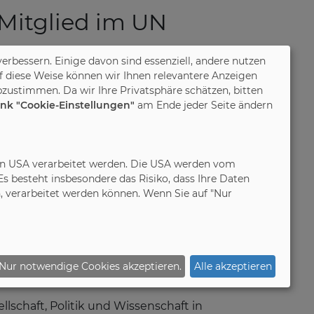
Mitglied im UN
verbessern. Einige davon sind essenziell, andere nutzen
f diese Weise können wir Ihnen relevantere Anzeigen
zustimmen. Da wir Ihre Privatsphäre schätzen, bitten
ne nachhaltige Wirtschaft und
ink "Cookie-Einstellungen"
am Ende jeder Seite ändern
, Veränderungsprozesse anzustoßen
in die Einhaltung der 17 Ziele für
wie die 10 Prinzipien, welche die
in den USA verarbeitet werden. Die USA werden vom
schenrechte über das
 besteht insbesondere das Risiko, dass Ihre Daten
ion.
 verarbeitet werden können. Wenn Sie auf "Nur
e und Prinzipien ein. „Dass wir uns
ändlich, um damit ein Zeichen für
hmen und Organisationen die
Nur notwendige Cookies akzeptieren.
Alle akzeptieren
rer Jochen Winning.
lschaft, Politik und Wissenschaft in