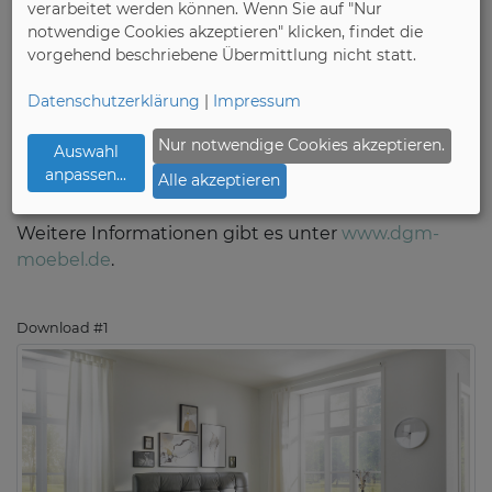
verarbeitet werden können. Wenn Sie auf "Nur
notwendige Cookies akzeptieren" klicken, findet die
Pressekontakt:
vorgehend beschriebene Übermittlung nicht statt.
Deutsche Gütegemeinschaft Möbel e.V. (DGM)
Datenschutzerklärung
|
Impressum
Pressestelle
presse@moebelindustrie.de
Nur notwendige Cookies akzeptieren.
Auswahl
Tel. +49 (0) 22 24 / 93 77 0
anpassen
...
Alle akzeptieren
Weitere Informationen gibt es unter
www.dgm-
moebel.de
.
Download #1