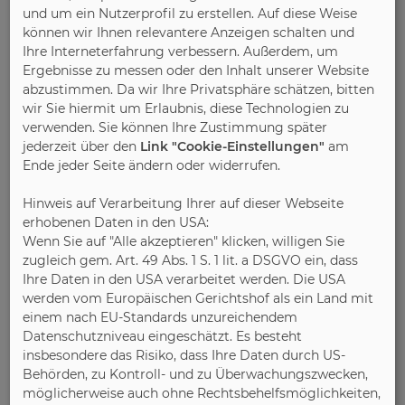
DGM/FT
und um ein Nutzerprofil zu erstellen. Auf diese Weise
können wir Ihnen relevantere Anzeigen schalten und
Ihre Interneterfahrung verbessern. Außerdem, um
Ergebnisse zu messen oder den Inhalt unserer Website
Bild 1:
abzustimmen. Da wir Ihre Privatsphäre schätzen, bitten
Schlafkomfort fängt beim passenden Bett an. Foto:
wir Sie hiermit um Erlaubnis, diese Technologien zu
DGM/Oschmann Comfortbetten
verwenden. Sie können Ihre Zustimmung später
jederzeit über den
Link "Cookie-Einstellungen"
am
Ende jeder Seite ändern oder widerrufen.
Bild 2:
Hinweis auf Verarbeitung Ihrer auf dieser Webseite
Das RAL-Gütezeichen „Goldenes M“ macht
erhobenen Daten in den USA:
Möbelqualität erkennbar.
Wenn Sie auf "Alle akzeptieren" klicken, willigen Sie
zugleich gem. Art. 49 Abs. 1 S. 1 lit. a DSGVO ein, dass
Ihre Daten in den USA verarbeitet werden. Die USA
werden vom Europäischen Gerichtshof als ein Land mit
Bild 3:
einem nach EU-Standards unzureichendem
Boxspringbetten, die halten, was sie versprechen,
Datenschutzniveau eingeschätzt. Es besteht
lassen sich mithilfe des DGM-Boxspringlabels
insbesondere das Risiko, dass Ihre Daten durch US-
finden.
Behörden, zu Kontroll- und zu Überwachungszwecken,
möglicherweise auch ohne Rechtsbehelfsmöglichkeiten,