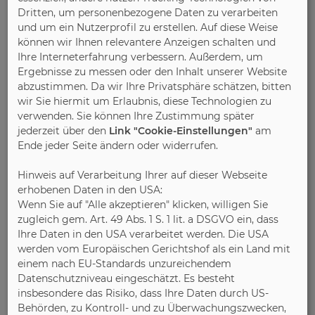
Der Gleichgewichtszustand von Holz steht immer
Dritten, um personenbezogene Daten zu verarbeiten
in Abhängigkeit von Temperatur und relativer
und um ein Nutzerprofil zu erstellen. Auf diese Weise
Luftfeuchte. Beides lässt sich über Lüften und
können wir Ihnen relevantere Anzeigen schalten und
Ihre Interneterfahrung verbessern. Außerdem, um
Heizen von den Bewohnern regulieren.
Ergebnisse zu messen oder den Inhalt unserer Website
„Grundsätzlich ist Massivholz ein lebendiges
abzustimmen. Da wir Ihre Privatsphäre schätzen, bitten
Material, arbeitet dauerhaft und bleibt dennoch
wir Sie hiermit um Erlaubnis, diese Technologien zu
formkonstant. Mit durchdachten Konstruktionen
verwenden. Sie können Ihre Zustimmung später
und hoher Verarbeitungsqualität garantieren die
jederzeit über den
Link "Cookie-Einstellungen"
am
Mitgliedsfirmen der IPM langlebige Produkte, an
Ende jeder Seite ändern oder widerrufen.
denen der Kunde dauerhaft Freude hat. Nicht nur,
Hinweis auf Verarbeitung Ihrer auf dieser Webseite
weil sie schön anzusehen sind, sondern auch weil
erhobenen Daten in den USA:
sie zu seinem Wohlbefinden beitragen“, schließt
Wenn Sie auf "Alle akzeptieren" klicken, willigen Sie
Ruf. (IPM/RS)
zugleich gem. Art. 49 Abs. 1 S. 1 lit. a DSGVO ein, dass
Ihre Daten in den USA verarbeitet werden. Die USA
werden vom Europäischen Gerichtshof als ein Land mit
einem nach EU-Standards unzureichendem
Bild 1:
Datenschutzniveau eingeschätzt. Es besteht
Massivholzmöbel bestehen zu 100 Prozent aus
insbesondere das Risiko, dass Ihre Daten durch US-
Echtholz und tragen maßgeblich zu einem
Behörden, zu Kontroll- und zu Überwachungszwecken,