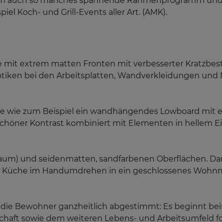
m auch so manches spannende Rahmenprogramm und Acti
el Koch- und Grill-Events aller Art. (AMK).
e mit extrem matten Fronten mit verbesserter Kratzb
tiken bei den Arbeitsplatten, Wandverkleidungen und 
e wie zum Beispiel ein wandhängendes Lowboard mit ebe
 schöner Kontrast kombiniert mit Elementen in hellem E
ssbaum) und seidenmatten, sandfarbenen Oberflächen. 
fene Küche im Handumdrehen in ein geschlossenes Wohn
 auf die Bewohner ganzheitlich abgestimmt: Es beginnt b
aft sowie dem weiteren Lebens- und Arbeitsumfeld for