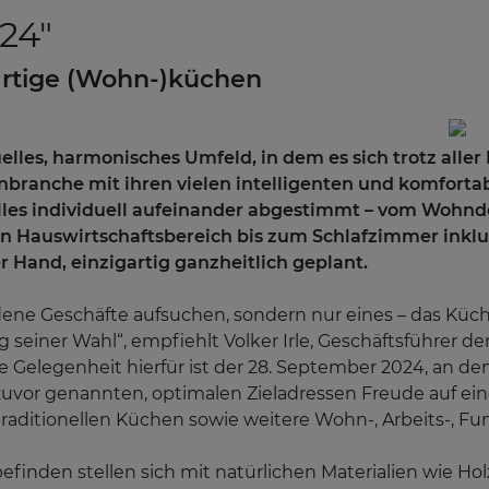
24"
rtige (Wohn-)küchen
elles, harmonisches Umfeld, in dem es sich trotz all
enbranche mit ihren vielen intelligenten und komforta
lles individuell aufeinander abgestimmt – vom Wohnd
 Hauswirtschaftsbereich bis zum Schlafzimmer inklu
r Hand, einzigartig ganzheitlich geplant.
dene Geschäfte aufsuchen, sondern nur eines – das Kü
seiner Wahl“, empfiehlt Volker Irle, Geschäftsführer d
de Gelegenheit hierfür ist der 28. September 2024, an 
 zuvor genannten, optimalen Zieladressen Freude auf ei
aditionellen Küchen sowie weitere Wohn-, Arbeits-, 
nden stellen sich mit natürlichen Materialien wie Holz