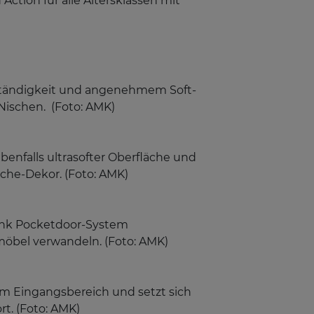
on für alle Altersklassen mit
eständigkeit und angenehmem Soft-
Nischen. (Foto: AMK)
nfalls ultrasofter Oberfläche und
iche-Dekor. (Foto: AMK)
Dank Pocketdoor-System
möbel verwandeln. (Foto: AMK)
eim Eingangsbereich und setzt sich
t. (Foto: AMK)