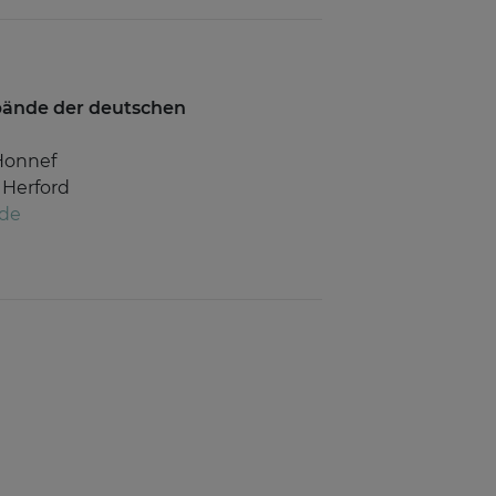
rbände der deutschen
Honnef
 Herford
.de