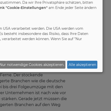
zustimmen. Da wir Ihre Privatsphäre schätzen, bitten
hfrage
ink "Cookie-Einstellungen"
am Ende jeder Seite ändern
rten steuerlichen Förderung von
in den USA verarbeitet werden. Die USA werden vom
chen Möbelindustrie:
 besteht insbesondere das Risiko, dass Ihre Daten
 verarbeitet werden können. Wenn Sie auf "Nur
industrie und deren Großkonzerne
hgelagerten mittelständischen
 Einrichten verfügt dabei über mehr
ndustrie mit rund 800.000
Nur notwendige Cookies akzeptieren.
Alle akzeptieren
Zinsen massiv eingebrochen. Das
 Ferne. Der stockende
gerte Branchen wie die deutsche
i bis drei Folgeumzüge mit den
rer Unternehmen ist nach wie vor
 stärken. Gerade jetzt müssen die
agerten Branchen auf den Weg