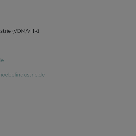
strie (VDM/VHK)
de
oebelindustrie.de