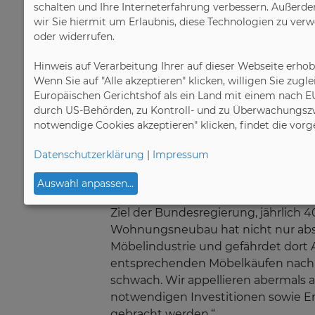
schalten und Ihre Interneterfahrung verbessern. Außerde
Möbelindustrie f
wir Sie hiermit um Erlaubnis, diese Technologien zu ver
oder widerrufen.
04.09.2024
Hinweis auf Verarbeitung Ihrer auf dieser Webseite erho
BAD HONNEF/HERFORD. Anlässlich 
Wenn Sie auf "Alle akzeptieren" klicken, willigen Sie zug
Elektroautos als Dienstwagen erkl
Europäischen Gerichtshof als ein Land mit einem nach E
durch US-Behörden, zu Kontroll- und zu Überwachungszw
notwendige Cookies akzeptieren" klicken, findet die vor
„Aus unserer Sicht ist es schwer n
kurzfristig von staatlicher Seite 
Datenschutzerklärung
|
Impressum
Bereiche bereits seit Jahren unter
als eine Million Beschäftigte und d
Auswahl anpassen
...
Beschäftigten. Die Baukonjunktur 
Ziel der Bundesregierung, jährlich 
Wohnungsneubau hat nicht nur abse
Möbelindustrie und gefährdet dort 
entsprechenden Möbelkäufen nach si
schwach. Wir appellieren abermals 
notwendigen Investitionen sowie 
gebracht werden.“