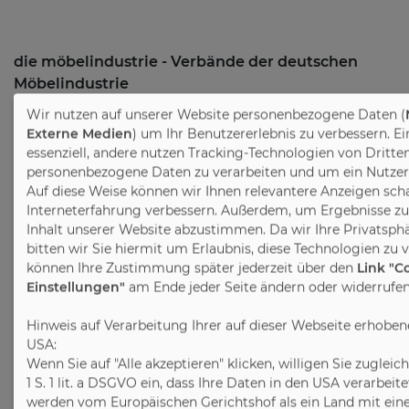
die möbelindustrie - Verbände der deutschen
Möbelindustrie
Wir nutzen auf unserer Website personenbezogene Daten (
Pressekontakt:
Externe Medien
) um Ihr Benutzererlebnis zu verbessern. E
Christine Scharrenbroch
essenziell, andere nutzen Tracking-Technologien von Dritte
c.scharrenbroch@moebelindustrie.de
personenbezogene Daten zu verarbeiten und um ein Nutzerpr
Auf diese Weise können wir Ihnen relevantere Anzeigen scha
Tel. +49 2224 9377-17
Interneterfahrung verbessern. Außerdem, um Ergebnisse z
Inhalt unserer Website abzustimmen. Da wir Ihre Privatsphä
Melanie Dickenbrok
bitten wir Sie hiermit um Erlaubnis, diese Technologien zu 
m.dickenbrok@moebelindustrie.de
können Ihre Zustimmung später jederzeit über den
Link "C
Tel. +49 5221 1265-26
Einstellungen"
am Ende jeder Seite ändern oder widerrufen
Flutgraben 2, 53604 Bad Honnef
Hinweis auf Verarbeitung Ihrer auf dieser Webseite erhobe
USA:
Goebenstraße 4-10, 32052 Herford
Wenn Sie auf "Alle akzeptieren" klicken, willigen Sie zugleic
1 S. 1 lit. a DSGVO ein, dass Ihre Daten in den USA verarbei
Weitere Informationen
werden vom Europäischen Gerichtshof als ein Land mit ei