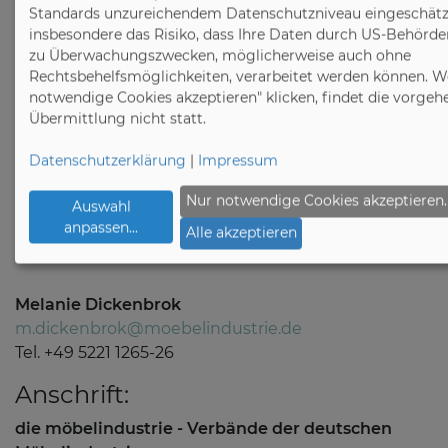
unter
www.moebelindustrie.de
und
www.vhk-
Standards unzureichendem Datenschutzniveau eingeschätzt
herford.de
insbesondere das Risiko, dass Ihre Daten durch US-Behörden
zu Überwachungszwecken, möglicherweise auch ohne
Rechtsbehelfsmöglichkeiten, verarbeitet werden können. W
notwendige Cookies akzeptieren" klicken, findet die vorge
Übermittlung nicht statt.
Datenschutzerklärung
|
Impressum
Pressekontakt:
Nur notwendige Cookies akzeptieren.
Auswahl
Christine Scharrenbroch
anpassen
...
c.scharrenbroch@moebelindustrie.de
Alle akzeptieren
Tel. + 49 2224 9377-17
Melanie Dickenbrok
m.dickenbrok@moebelindustrie.de
Tel. +49 5221 1265-26
Anschrift:
die möbelindustrie - Verbände der deutschen