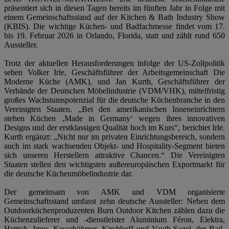
präsentiert sich in diesen Tagen bereits im fünften Jahr in Folge mit
einem Gemeinschaftsstand auf der Kitchen & Bath Industry Show
(KBIS). Die wichtige Küchen- und Badfachmesse findet vom 17.
bis 19. Februar 2026 in Orlando, Florida, statt und zählt rund 650
Aussteller.
Trotz der aktuellen Herausforderungen infolge der US-Zollpolitik
sehen Volker Irle, Geschäftsführer der Arbeitsgemeinschaft Die
Moderne Küche (AMK), und Jan Kurth, Geschäftsführer der
Verbände der Deutschen Möbelindustrie (VDM/VHK), mittelfristig
großes Wachstumspotenzial für die deutsche Küchenbranche in den
Vereinigten Staaten. „Bei den amerikanischen Inneneinrichtern
stehen Küchen ‚Made in Germany‘ wegen ihres innovativen
Designs und der erstklassigen Qualität hoch im Kurs“, berichtet Irle.
Kurth ergänzt: „Nicht nur im privaten Einrichtungsbereich, sondern
auch im stark wachsenden Objekt- und Hospitality-Segment bieten
sich unseren Herstellern attraktive Chancen.“ Die Vereinigten
Staaten stellen den wichtigsten außereuropäischen Exportmarkt für
die deutsche Küchenmöbelindustrie dar.
Der gemeinsam von AMK und VDM organisierte
Gemeinschaftsstand umfasst zehn deutsche Aussteller: Neben dem
Outdoorküchenproduzenten Burn Outdoor Kitchen zählen dazu die
Küchenzulieferer und -dienstleister Aluminium Féron, Elektra,
Hettich, Imos, Kesseböhmer, Kirchhoff und Vauth-Sagel, der Bad-