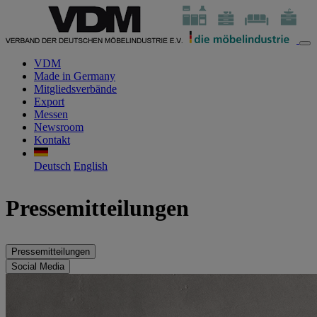
VDM
Made in Germany
Mitgliedsverbände
Export
Messen
Newsroom
Kontakt
Deutsch
English
Pressemitteilungen
Pressemitteilungen
Social Media