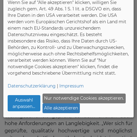
Wenn Sie auf "Alle akzeptieren" klicken, willigen Sie
Elektrogeräte, Medikamente und Putzmittel so
zugleich gem. Art. 49 Abs. 1 S. 1 lit. a DSGVO ein, dass
verstaut werden, dass sie für den Nachwuchs nicht
Ihre Daten in den USA verarbeitet werden. Die USA
erreichbar sind.
werden vom Europäischen Gerichtshof als ein Land mit
einem nach EU-Standards unzureichendem
Datenschutzniveau eingeschätzt. Es besteht
insbesondere das Risiko, dass Ihre Daten durch US-
Nachhaltigkeit als wichtiger Faktor bei der
Behörden, zu Kontroll- und zu Überwachungszwecken,
Kinderzimmereinrichtung
möglicherweise auch ohne Rechtsbehelfsmöglichkeiten,
verarbeitet werden können. Wenn Sie auf "Nur
Neben Sicherheit und Qualität spielt auch der
notwendige Cookies akzeptieren" klicken, findet die
Nachhaltigkeitsaspekt eine zunehmend wichtige
vorgehend beschriebene Übermittlung nicht statt.
Rolle bei der Auswahl von Kindermöbeln.
Datenschutzerklärung
|
Impressum
Langlebige, robuste Produkte tragen dazu bei,
Ressourcen zu schonen und Abfall zu vermeiden.
Nur notwendige Cookies akzeptieren.
Auswahl
Möbel mit dem RAL-Gütezeichen „Goldenes M“
anpassen
...
Alle akzeptieren
werden nicht nur auf Sicherheit und
Wohngesundheit geprüft, sondern erfüllen auch
hohe Anforderungen an Langlebigkeit. „Wer sich für
geprüfte, qualitativ hochwertige und möglichst