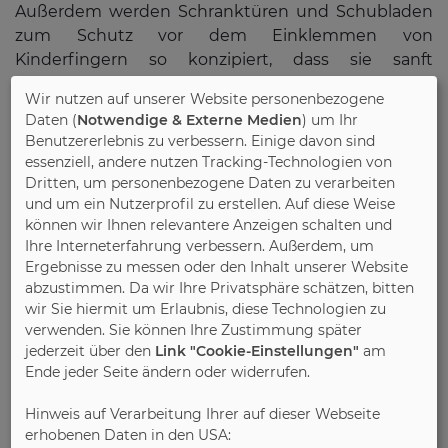
Außerdem werden Schranktüren und Schubladen
zum Schutz vor dem Einklemmen von
Kinderfingern so konzipiert, dass sie sanft
schließen.
Wir nutzen auf unserer Website personenbezogene
Daten (
Notwendige & Externe Medien
) um Ihr
Benutzererlebnis zu verbessern. Einige davon sind
essenziell, andere nutzen Tracking-Technologien von
Steckdosen, Treppen und Fenster sichern
Dritten, um personenbezogene Daten zu verarbeiten
Aber nicht nur im Kinderzimmer, sondern auch in
und um ein Nutzerprofil zu erstellen. Auf diese Weise
können wir Ihnen relevantere Anzeigen schalten und
den anderen Bereichen der Wohnung oder des
Ihre Interneterfahrung verbessern. Außerdem, um
Hauses gilt es, auf geprüfte Möbel für ein sicheres
Ergebnisse zu messen oder den Inhalt unserer Website
Zuhause zu setzen. So sollten keine spitzen Griffe
abzustimmen. Da wir Ihre Privatsphäre schätzen, bitten
oder Schlüssel vorhanden sein. Vorsicht ist auch bei
wir Sie hiermit um Erlaubnis, diese Technologien zu
Teilen geboten, an denen sich Kinder klemmen und
verwenden. Sie können Ihre Zustimmung später
quetschen könnten, wie zum Beispiel bewegliche
jederzeit über den
Link "Cookie-Einstellungen"
am
Tischplatten oder Schaukelstühle. Darüber hinaus
Ende jeder Seite ändern oder widerrufen.
sollten potenzielle Gefahrenquellen entschärft
Hinweis auf Verarbeitung Ihrer auf dieser Webseite
werden, beispielsweise durch Kindersicherungen
erhobenen Daten in den USA:
für Steckdosen, Fenster und Treppen. Auch müssen