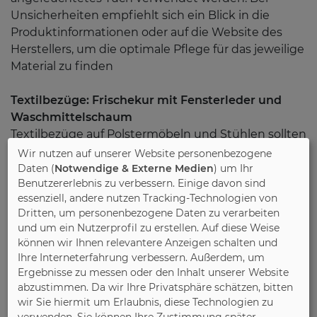
Unsicherheiten empfiehlt sich ein Blick in die
Produktinformationen oder auf die Website des
Herstellers, um die optimale Pflege für das jeweilige
Material zu finden
Textilbezüge: Frischekur mit Fensterleder und
Waschmittelschaum
Textilbezüge auf Polstermöbeln und Stühlen sollten
regelmäßig gepflegt werden, um ihre Schönheit
Wir nutzen auf unserer Website personenbezogene
und Funktion zu erhalten. Einmal im Monat
Daten (
Notwendige & Externe Medien
) um Ihr
Benutzererlebnis zu verbessern. Einige davon sind
empfiehlt sich das vorsichtige Absaugen mit einer
essenziell, andere nutzen Tracking-Technologien von
Polsterdüse bei geringer Saugstärke oder das
Dritten, um personenbezogene Daten zu verarbeiten
Abbürsten mit einer weichen Bürste in
und um ein Nutzerprofil zu erstellen. Auf diese Weise
Strichrichtung. So werden Krümel und kleine
können wir Ihnen relevantere Anzeigen schalten und
Partikel entfernt, die sonst die Fasern beschädigen
Ihre Interneterfahrung verbessern. Außerdem, um
könnten. Für die Frischekur im Frühjahr eignet sich
Ergebnisse zu messen oder den Inhalt unserer Website
das Abwischen mit einem leicht angefeuchteten
abzustimmen. Da wir Ihre Privatsphäre schätzen, bitten
wir Sie hiermit um Erlaubnis, diese Technologien zu
Fensterleder. Bei stärkeren Verschmutzungen kann