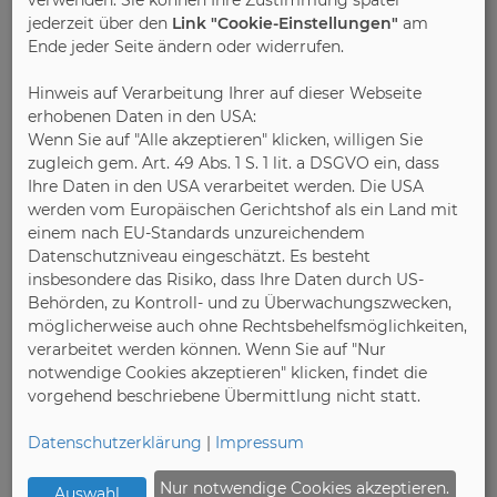
verwenden. Sie können Ihre Zustimmung später
eine Lösung aus Neutralseife und destilliertem
jederzeit über den
Link "Cookie-Einstellungen"
am
Wasser oder der Schaum eines Feinwaschmittels
Ende jeder Seite ändern oder widerrufen.
verwendet werden. Wichtig ist, das
Reinigungsmittel anschließend rückstandslos mit
Hinweis auf Verarbeitung Ihrer auf dieser Webseite
einem feuchten Baumwolltuch zu entfernen, damit
erhobenen Daten in den USA:
keine Flecken entstehen und die Farben erhalten
Wenn Sie auf "Alle akzeptieren" klicken, willigen Sie
zugleich gem. Art. 49 Abs. 1 S. 1 lit. a DSGVO ein, dass
bleiben.
Ihre Daten in den USA verarbeitet werden. Die USA
werden vom Europäischen Gerichtshof als ein Land mit
Leder: Geschmeidigkeit durch gezielte Pflege
einem nach EU-Standards unzureichendem
Leder ist ein edles und langlebiges Material, das
Datenschutzniveau eingeschätzt. Es besteht
jedoch eine spezielle Pflege benötigt. Glatte
insbesondere das Risiko, dass Ihre Daten durch US-
Lederoberflächen sollten zweimal jährlich –
Behörden, zu Kontroll- und zu Überwachungszwecken,
idealerweise vor und nach der Heizperiode – mit
möglicherweise auch ohne Rechtsbehelfsmöglichkeiten,
verarbeitet werden können. Wenn Sie auf "Nur
einer speziellen Ledermilch oder -creme behandelt
notwendige Cookies akzeptieren" klicken, findet die
werden. Das Pflegepräparat muss vollständig
vorgehend beschriebene Übermittlung nicht statt.
einziehen. So bleibt das Leder geschmeidig und die
Oberfläche wird vor Austrocknung und Rissen
Datenschutzerklärung
|
Impressum
geschützt. Für Rau- und Nubukleder empfiehlt sich
ein fettfreies Spray, das neuen Glanz verleiht und
Nur notwendige Cookies akzeptieren.
Auswahl