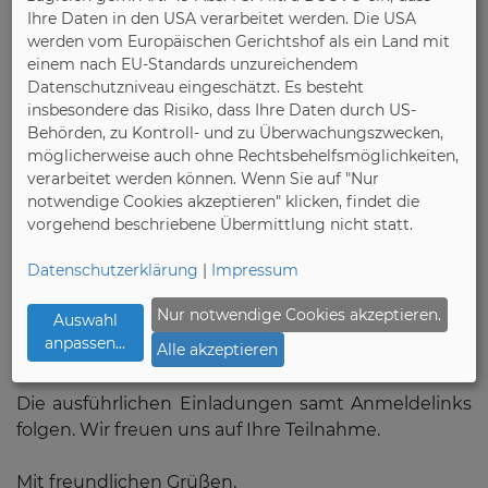
Ihre Daten in den USA verarbeitet werden. Die USA
werden vom Europäischen Gerichtshof als ein Land mit
Montag, 21. September 2026, um 10 Uhr in Löhne:
einem nach EU-Standards unzureichendem
Jahres-Pressekonferenz des
Verbands der
Datenschutzniveau eingeschätzt. Es besteht
Deutschen Küchenmöbelmöbelindustrie e.V.
insbesondere das Risiko, dass Ihre Daten durch US-
Architekturwerkstatt, Weidengrund 10, 32584
Behörden, zu Kontroll- und zu Überwachungszwecken,
Löhne
möglicherweise auch ohne Rechtsbehelfsmöglichkeiten,
verarbeitet werden können. Wenn Sie auf "Nur
notwendige Cookies akzeptieren" klicken, findet die
Mittwoch, 23. September 2026, um 9:30 Uhr in
vorgehend beschriebene Übermittlung nicht statt.
Herford:
Jahres-Pressekonferenz des
Verbands der
Datenschutzerklärung
|
Impressum
Deutschen Polstermöbelmöbelindustrie e.V.
Foyer des Marta-Museums, Goebenstraße 2, 32052
Nur notwendige Cookies akzeptieren.
Auswahl
Herford
anpassen
...
Alle akzeptieren
Die ausführlichen Einladungen samt Anmeldelinks
folgen. Wir freuen uns auf Ihre Teilnahme.
Mit freundlichen Grüßen,