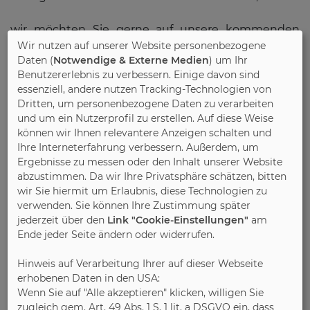
wir möchten Sie gerne auf unsere kommenden
Pressekonferenzen hinweisen und bitten Sie, sich
Wir nutzen auf unserer Website personenbezogene
Daten (
Notwendige & Externe Medien
) um Ihr
die Termine schon jetzt vorzumerken:
Benutzererlebnis zu verbessern. Einige davon sind
essenziell, andere nutzen Tracking-Technologien von
Dritten, um personenbezogene Daten zu verarbeiten
Dienstag, 1. September 2026, um 11 Uhr in Köln:
und um ein Nutzerprofil zu erstellen. Auf diese Weise
können wir Ihnen relevantere Anzeigen schalten und
Jahres-Wirtschaftspressekonferenz des
Verbands
Ihre Interneterfahrung verbessern. Außerdem, um
der Deutschen Möbelindustrie e. V.
Ergebnisse zu messen oder den Inhalt unserer Website
abzustimmen. Da wir Ihre Privatsphäre schätzen, bitten
Konferenzraum der
wir Sie hiermit um Erlaubnis, diese Technologien zu
Koelnmesse, Messehochhaus, Deutz-Mülheimer-
verwenden. Sie können Ihre Zustimmung später
Straße 111, 50679 Köln (zusätzlich Möglichkeit
jederzeit über den
Link "Cookie-Einstellungen"
am
der Online-Teilnahme)
Ende jeder Seite ändern oder widerrufen.
Hinweis auf Verarbeitung Ihrer auf dieser Webseite
Während der Herbstmessen in Ostwestfalen-Lippe
erhobenen Daten in den USA:
finden außerdem die Pressekonferenzen unserer
Wenn Sie auf "Alle akzeptieren" klicken, willigen Sie
folgenden Fachverbände statt:
zugleich gem. Art. 49 Abs. 1 S. 1 lit. a DSGVO ein, dass