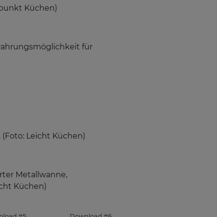
otpunkt Küchen)
wahrungsmöglichkeit für
 (Foto: Leicht Küchen)
erter Metallwanne,
icht Küchen)
load #5
Download #6