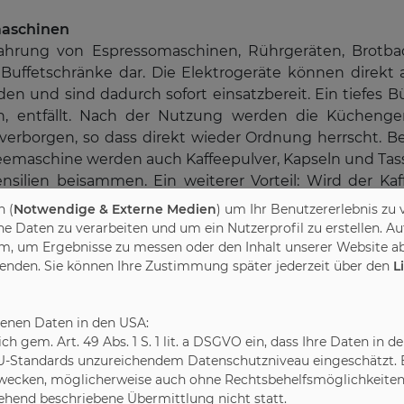
maschinen
ahrung von Espressomaschinen, Rührgeräten, Brotbac
 Buffetschränke dar. Die Elektrogeräte können direkt
n und sind dadurch sofort einsatzbereit. Ein tiefes
, entfällt. Nach der Nutzung werden die Küchenge
rborgen, so dass direkt wieder Ordnung herrscht. Bel
ffeemaschine werden auch Kaffeepulver, Kapseln und Ta
tensilien beisammen. Ein weiterer Vorteil: Wird der K
eben, entweicht der Wasserdampf außerhalb des S
 (
Notwendige & Externe Medien
) um Ihr Benutzererlebnis zu 
Daten zu verarbeiten und um ein Nutzerprofil zu erstellen. Au
m, um Ergebnisse zu messen oder den Inhalt unserer Website ab
wenden. Sie können Ihre Zustimmung später jederzeit über den
L
alttüren
 Küchengeräte auch in Aufsatzschränken, die direkt a
so konzipiert, dass sie selbst große Modelle aufnehme
benen Daten in den USA:
platte geschoben. Die Türen lassen sich meist falten 
leich gem. Art. 49 Abs. 1 S. 1 lit. a DSGVO ein, dass Ihre Daten 
stehen. Eine weitere Möglichkeit bieten Rollladenschr
U-Standards unzureichendem Datenschutzniveau eingeschätzt. Es
 die Seitenwände schieben lassen.
ecken, möglicherweise auch ohne Rechtsbehelfsmöglichkeiten,
gehend beschriebene Übermittlung nicht statt.