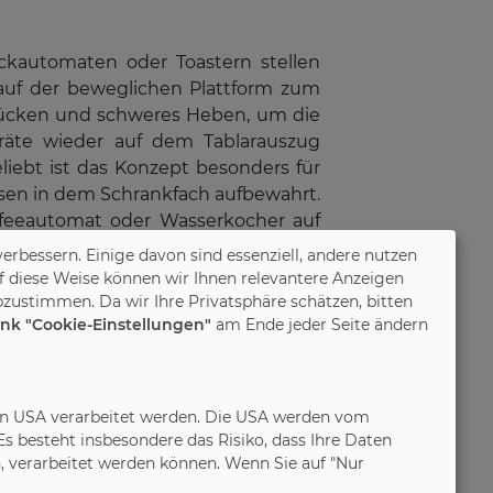
kautomaten oder Toastern stellen
 auf der beweglichen Plattform zum
 Bücken und schweres Heben, um die
räte wieder auf dem Tablarauszug
iebt ist das Konzept besonders für
ssen in dem Schrankfach aufbewahrt.
affeeautomat oder Wasserkocher auf
chranks, was die Küchenmöbel vor
verbessern. Einige davon sind essenziell, andere nutzen
f diese Weise können wir Ihnen relevantere Anzeigen
zustimmen. Da wir Ihre Privatsphäre schätzen, bitten
ink "Cookie-Einstellungen"
am Ende jeder Seite ändern
uf der Arbeitsplatte stehen. Diese
n können. Die Geräte werden aus dem
oder nach oben klappen, so dass sie
in den USA verarbeitet werden. Die USA werden vom
änke oder die sogenannten „Pocket-
 besteht insbesondere das Risiko, dass Ihre Daten
 verarbeitet werden können. Wenn Sie auf "Nur