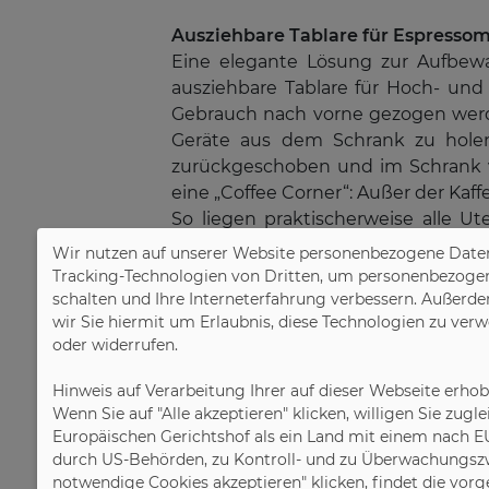
Ausziehbare Tablare für Espresso
Eine elegante Lösung zur Aufbew
ausziehbare Tablare für Hoch- und
Gebrauch nach vorne gezogen werde
Geräte aus dem Schrank zu holen
zurückgeschoben und im Schrank ve
eine „Coffee Corner“: Außer der Ka
So liegen praktischerweise alle U
einem ausziehbaren Tablar betri
Wir nutzen auf unserer Website personenbezogene Daten
Feuchtigkeit schützt.
Tracking-Technologien von Dritten, um personenbezogene 
schalten und Ihre Interneterfahrung verbessern. Außerde
wir Sie hiermit um Erlaubnis, diese Technologien zu ver
Aufsatzschränke mit Klapp- oder F
oder widerrufen.
Komfortabel verstauen lassen sich
Schränke sind in Breite und Tiefe 
Hinweis auf Verarbeitung Ihrer auf dieser Webseite erho
Schrank nach vorne auf die Arbeits
Wenn Sie auf "Alle akzeptieren" klicken, willigen Sie zug
während der Nutzung nicht im Weg 
Europäischen Gerichtshof als ein Land mit einem nach E
Doors“, die sich öffnen und dann in
durch US-Behörden, zu Kontroll- und zu Überwachungszw
notwendige Cookies akzeptieren" klicken, findet die vor