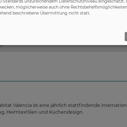
U-Standards unzureichendem Datenschutzniveau eingeschätzt. Es
ecken, möglicherweise auch ohne Rechtsbehelfsmöglichkeiten,
gehend beschriebene Übermittlung nicht statt.
ia
abitat Valencia ist eine jährlich stattfindende internati
g, Heimtextilien und Küchendesign.