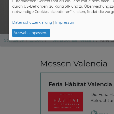
Europäischen Gerichtshof als ein Land mit einem nach E
durch US-Behörden, zu Kontroll- und zu Überwachungszw
notwendige Cookies akzeptieren" klicken, findet die vor
Datenschutzerklärung
|
Impressum
Auswahl anpassen
...
Startseite
Export
Internationale Messen
Valenc
Messen Valencia
Feria Hábitat Valencia
Die Feria H
Beleuchtun