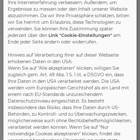
verlinkten Seiten ist stets der jeweilige
Ihre Interneterfahrung verbessern. Außerdem, um
Ergebnisse zu messen oder den Inhalt unserer Website
Anbieter der Seiten verantwortlich. Die
abzustimmen. Da wir Ihre Privatsphäre schätzen, bitten
verlinkten Seiten wurden zum Zeitpunkt
wir Sie hiermit um Erlaubnis, diese Technologien zu
der Verlinkung auf mögliche
verwenden. Sie können Ihre Zustimmung später
Rechtsverstöße überprüft. Rechtswidrige
jederzeit über den
Link "Cookie-Einstellungen"
am
Inhalte waren zum Zeitpunkt der
Ende jeder Seite ändern oder widerrufen.
Verlinkung nicht erkennbar. Eine
permanente inhaltliche Kontrolle der
Hinweis auf Verarbeitung Ihrer auf dieser Webseite
erhobenen Daten in den USA:
verlinkten Seiten ist jedoch ohne konkrete
Wenn Sie auf "Alle akzeptieren" klicken, willigen Sie
Anhaltspunkte einer Rechtsverletzung
zugleich gem. Art. 49 Abs. 1 S. 1 lit. a DSGVO ein, dass
nicht zumutbar. Bei Bekanntwerden von
Ihre Daten in den USA verarbeitet werden. Die USA
Rechtsverletzungen werden wir derartige
werden vom Europäischen Gerichtshof als ein Land mit
Links umgehend entfernen.
einem nach EU-Standards unzureichendem
Datenschutzniveau eingeschätzt. Es besteht
Urheberrecht
insbesondere das Risiko, dass Ihre Daten durch US-
Behörden, zu Kontroll- und zu Überwachungszwecken,
Die durch die Diensteanbieter erstellten
möglicherweise auch ohne Rechtsbehelfsmöglichkeiten,
Inhalte und Werke auf diesen Seiten
verarbeitet werden können. Wenn Sie auf "Nur
unterliegen dem deutschen Urheberrecht.
notwendige Cookies akzeptieren" klicken, findet die
Die Vervielfältigung, Bearbeitung,